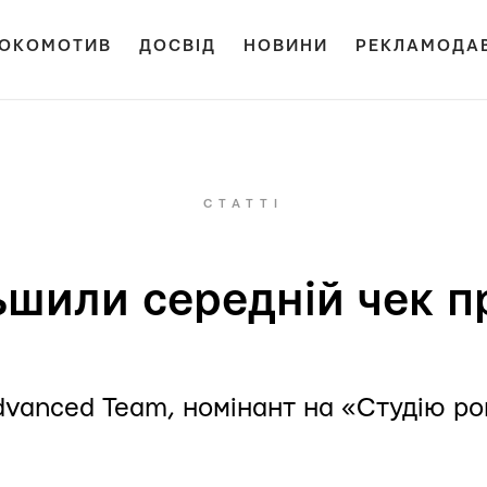
ОКОМОТИВ
ДОСВІД
НОВИНИ
РЕКЛАМОДА
СТАТТІ
ьшили середній чек п
vanced Team, номінант на «Студію р