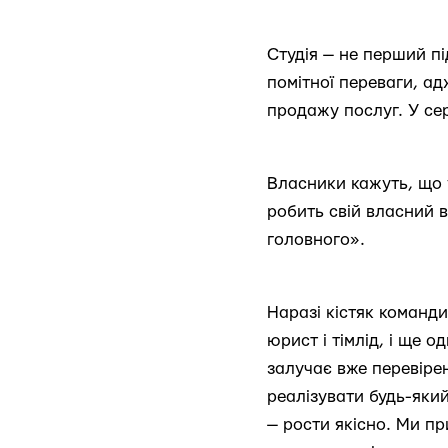
Студія — не перший пі
помітної переваги, ад
продажу послуг. У сер
Власники кажуть, що 
робить свій власний в
головного».
Наразі кістяк команд
юрист і тімлід, і ще о
залучає вже перевіре
реалізувати будь-який
— рости якісно. Ми пр