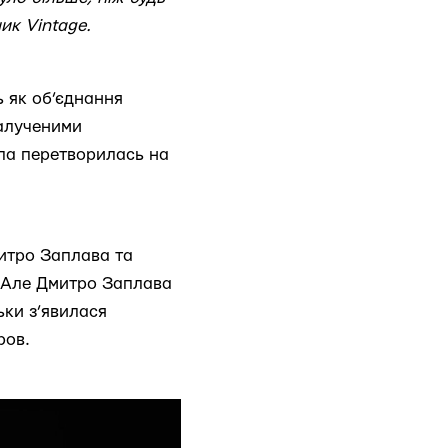
ик Vintage.
 як об’єднання
залученими
упа перетворилась на
митро Заплава та
. Але Дмитро Заплава
ьки з’явилася
ров.