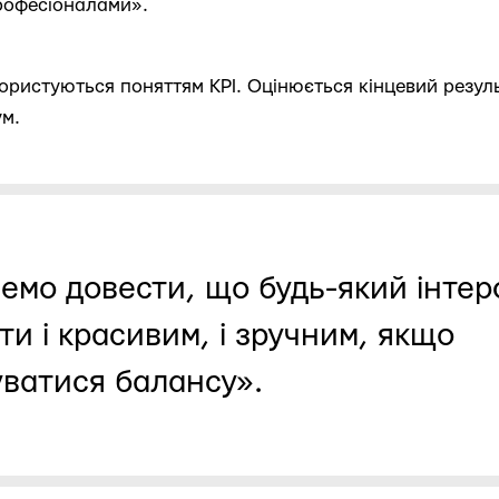
рофесіоналами».
ристуються поняттям KPI. Оцінюється кінцевий результ
м.
емо довести, що будь-який інте
ти і красивим, і зручним, якщо
ватися балансу».