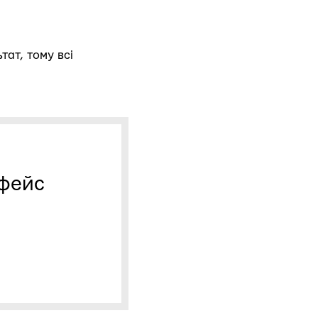
ат, тому всі
рфейс