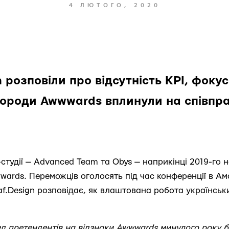
4 ЛЮТОГО, 2020
розповіли про відсутність KPI, фокус
агороди Awwwards вплинули на співпр
-студії — Advanced Team та Obys — наприкінці 2019-го 
wards. Переможців оголосять під час конференції в Ам
af.Design розповідає, як влаштована робота українськи
ед претендентів на відзнаки Awwwards минулого року б