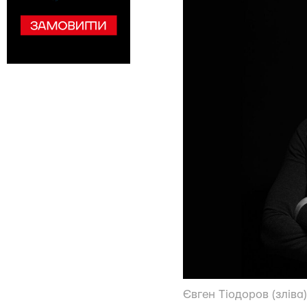
Євген Тіодоров (злів