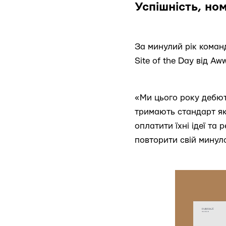
Успішність, ном
За минулий рік команд
Site of the Day від Aw
«Ми цього року дебюта
тримають стандарт яко
оплатити їхні ідеї та
повторити свій минул