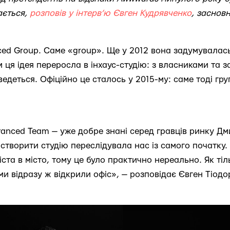
ається,
розповів у інтерв’ю Євген Кудрявченко
, засновн
ed Group. Саме «group». Ще у 2012 вона задумувалась
м ця ідея переросла в інхаус-студію: з власниками та 
ведеться. Офіційно це сталось у 2015-му: саме тоді гр
vanced Team — уже добре знані серед гравців ринку Д
 створити студію переслідувала нас із самого початку
іста в місто, тому це було практично нереально. Як тіл
ми відразу ж відкрили офіс», — розповідає Євген Тіодо