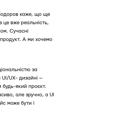
іодоров каже, що ще
з це вже реальність,
лом. Сучасні
 продукт. А ми хочемо
ціональністю за
 UI/UX- дизайні —
 будь-який проєкт.
сиво, але зручно, а UI
йс може бути і