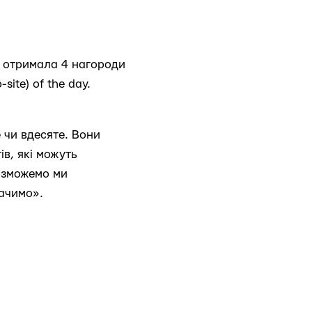
s, отримала 4 нагороди
site) of the day.
е чи вдесяте. Вони
ів, які можуть
и зможемо ми
ачимо».