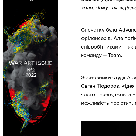
коли. Чому так відбув
Спочатку була Advanc
фрілансерів. Але поті
співробітниками — як 
команду — Team.
Засновники студії Ad
Євген Тіодоров. «Ідея
часто переїжджав із м
можливість «осісти», 