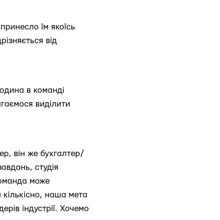
принесло їм якоїсь
різняється від
юдина в команді
агаємося виділити
р, він же бухгалтер/
 завдань, студія
команда може
 кількісно, наша мета
ерів індустрії. Хочемо