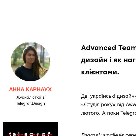
Advanced Team 
дизайн і як н
клієнтами.
АННА КАРНАУХ
Дві українські дизайн
Журналістка в
Telegraf.Design
«Студія року» від Aww
лютого. А поки Telegr
Взагалі українців сер