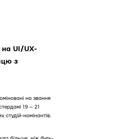
 на UI/UX-
ацю з
номіновані на звання
стердамі 19 — 21
х студій-номінантів.
уло більше, ніж будь-