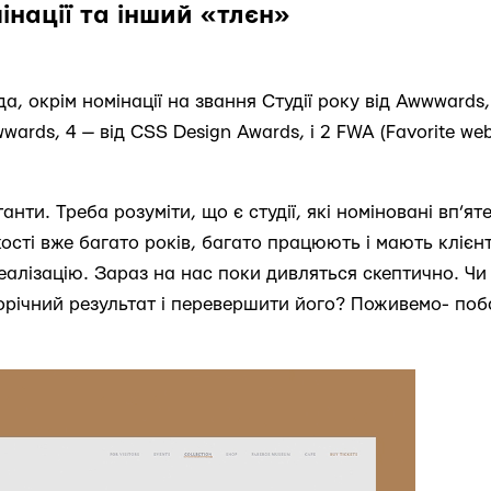
інації та інший «тлєн»
а, окрім номінації на звання Студії року від Awwward
wwards, 4 — від CSS Design Awards, і 2 FWA (Favorite web-
нти. Треба розуміти, що є студії, які номіновані вп’ят
сті вже багато років, багато працюють і мають клієнт
 реалізацію. Зараз на нас поки дивляться скептично. Ч
орічний результат і перевершити його? Поживемо- поб