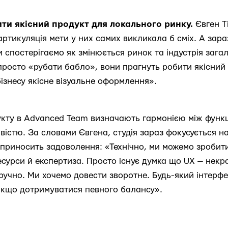
ити якісний продукт для локального ринку.
Євген Т
 артикуляція мети у них самих викликала б сміх. А зара
 спостерігаємо як змінюється ринок та індустрія зага
 просто «рубати бабло», вони прагнуть робити якісний
ізнесу якісне візуальне оформлення».
укту в Advanced Team визначають гармонією між функ
істю. За словами Євгена, студія зараз фокусується на
 приносить задоволення: «Технічно, ми можемо зробити
есурси й експертиза. Просто існує думка що UX — некра
ручно. Ми хочемо довести зворотне. Будь-який інтерфе
 якщо дотримуватися певного балансу».