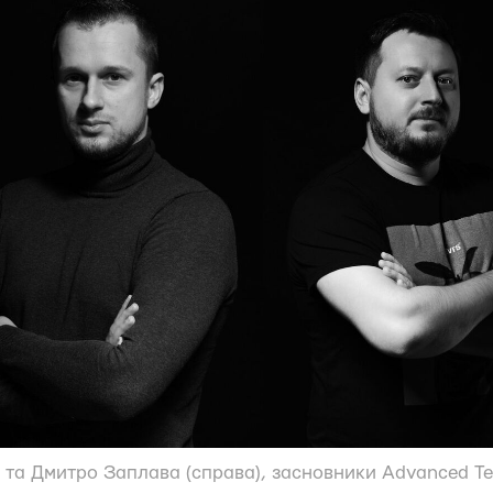
а) та Дмитро Заплава (справа), засновники Advanced T