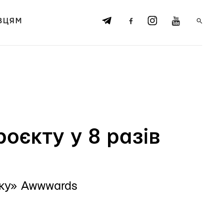
ВЦЯМ
роєкту у 8 разів
оку» Awwwards