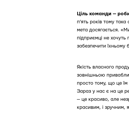
Ціль команди
— роб
п’ять років тому така
мета досягається. «Ми
підприємці не хочуть
забезпечити їхньому б
Якість власного прод
зовнішньою приваблив
просто тому, що це їм
Зараз у нас є на це р
— це красиво, але нез
красивим, і зручним,