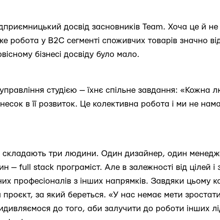
дприємницький досвід засновників Team. Хоча це й не 
же робота у B2C сегменті споживчих товарів значно від
вісному бізнесі досвіду було мало.
управління студією — їхнє спільне завдання: «Кожна л
несок в її розвиток. Це колективна робота і ми не нам
и складають три людини. Один дизайнер, один менедже
дин — full stack програміст. Але в залежності від цілей і
них професіоналів з інших напрямків. Завдяки цьому 
 проєкт, за який береться. «У нас немає мети зростати
идивляємося до того, аби залучити до роботи інших лід