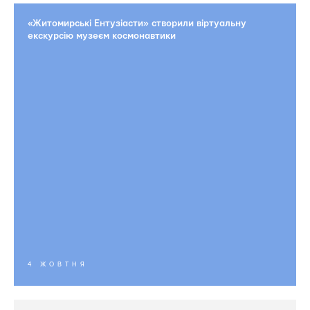
«Житомирські Ентузіасти» створили віртуальну
екскурсію музеєм космонавтики
4 ЖОВТНЯ