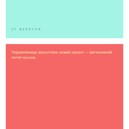
27 ВЕРЕСНЯ
Укрзалізниця запустила новий проєкт — автономний
потяг-кухню