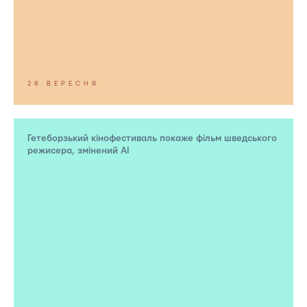
28 ВЕРЕСНЯ
Гетеборзький кінофестиваль покаже фільм шведського
режисера, змінений AI