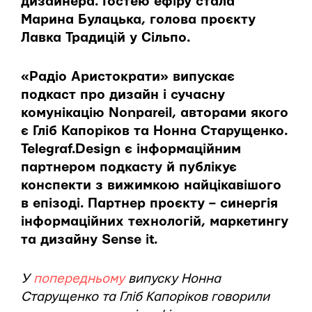
дизайнера. Гостею ефіру стала
Марина Булацька, голова проєкту
Лавка Традицій у Сільпо.
«Радіо Аристократи» випускає
подкаст про дизайн і сучасну
комунікацію Nonpareil, авторами якого
є Гліб Капоріков та Нонна Старущенко.
Telegraf.Design є інформаційним
партнером подкасту й публікує
конспекти з вижимкою найцікавішого
в епізоді. Партнер проєкту – синергія
інформаційних технологій, маркетингу
та дизайну Sense it.
У
попередньому
випуску Нонна
Старущенко та Гліб Капоріков говорили