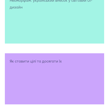
Неоморфізм: український внесок у світовий UI-
дизайн
Як ставити цілі та досягати їх