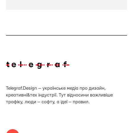
Telegraf.Design — українське медіа про дизайн,
креативні&тех індустрії. Тут відносини важливіше
трафіку, люди — софту, а ідеї — правил.