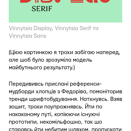
Vinnytsia Display, Vinnytsia Serif та
Vinnytsia Sans
(Цією картинкою я трохи забігаю наперед,
але шоб було зрозуміла модель
майбутнього результату.)
Передививсь прислані референси-
мудборди хлопців з Федоріва, помоніторив
тренди шрифтобудування. Натхнувсь. Взяв
зошит, трохи поупражнявсь. Йти по
накаканому путі, копіюючи існуючі
прототипи, некомільфошно, так шо
старавсь йти небитим шляхом, пропускати