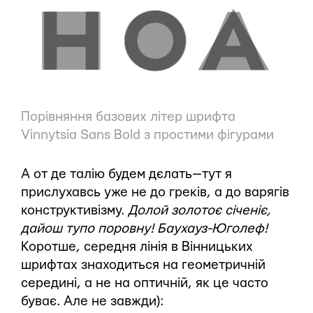
Порівняння базових літер шрифта
Vinnytsia Sans Bold з простими фігурами
А от де талію будем дєлать — тут я
прислухавсь уже не до греків, а до варягів
конструктивізму.
Долой золотоє січеніє,
дайош тупо поровну! Баухауз-Юголеф!
Коротше, середня лінія в Вінницьких
шрифтах знаходиться на геометричній
середині, а не на оптичній, як це часто
буває. Але не завжди):