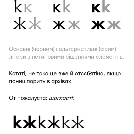
Основні (чорним) і альтернативні (сірим)
літери з нетиповими рішеннями елементів.
Кстаті, не така це вже й отсєбятіна, якщо
понишпорить в архівах.
От пожалуста:
щогласті
: