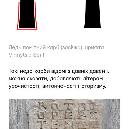
Ледь помітний карб (засічка) шрифта
Vinnytsia Serif
Такі недо-карби відомі з давніх давен і,
можна сказати, добавляють літерам
урочистості, витонченості і історизму.