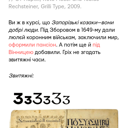
Rechsteiner, Grilli Type, 2009.
Ви ж в курсі, що
Запорізькі козаки — вони
добрі люди
. Під Зборовом в 1649-му дали
люлєй коронним військам, заключили мир,
оформили пансіон
. А потім ще й
під
Вінницею
добавили. Гріх не згадать
звитяжні часи.
Звитяжні: