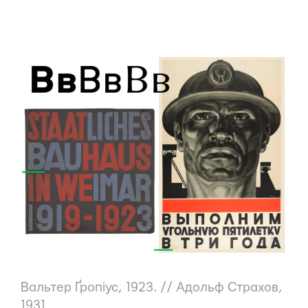
Вальтер Ґропіус
, 1923. //
Адольф Страхов
,
1931