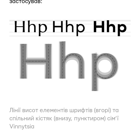
застосував:
Лінії висот елементів шрифтів (вгорі) та
спільний кістяк (внизу, пунктиром) сім’ї
Vinnytsia