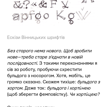
Ескізи Вінницьких шрифтів
Без старого нема нового. Щоб зробити
нове — треба старе з’єднати в новій
послідовності.
З такими переконаннями я
сів за роботу, пробуючи схрестити
бульдога з носорогом. Хотя, мабіть, це
громко сказано. Скажем тихіше:
бульдога з
хортом
. Даже так:
бульдога і хортúнею
(щоб зберегти фемповістку).
Чи хортúцею?