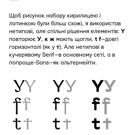
Щоб рисунок набору кирилицею і
латинкою були більш схожі, я використав
нетипові, але спільні рішення елементів:
Y
повторює
У
,
к ж
мають щогли,
t f
— довгі
горизонталі (як у
т
). Але нетипові в
кучерявому Serif — в основному сеті, а в
попроще-Sans — як альтернейти.