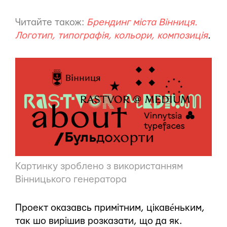
Читайте також:
Брендинг міста Вінниця.
Логотип, типографія, кольори, композиція
.
Картинку зроблено з використанням
Вінницького генератора
Проект оказавсь примітним, цікавéньким,
так шо вирішив розказати, що да як.