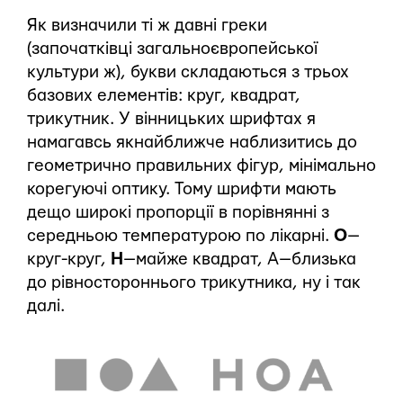
Як визначили ті ж давні греки
(започатківці загальноєвропейської
культури ж), букви складаються з трьох
базових елементів: круг, квадрат,
трикутник. У вінницьких шрифтах я
намагавсь якнайближче наблизитись до
геометрично правильних фігур, мінімально
корегуючі оптику. Тому шрифти мають
дещо широкі пропорції в порівнянні з
середньою температурою по лікарні.
О
—
круг-круг,
H
— майже квадрат, А — близька
до рівностороннього трикутника, ну і так
далі.