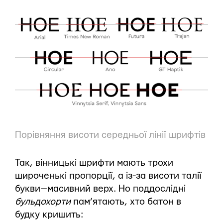
Порівняння висоти середньої лінії шрифтів
Так, вінницькі шрифти мають трохи
широченькі пропорції, а із-за висоти талії
букви — масивний верх. Но поддослідні
бульдохорти
пам’ятають, хто батон в
будку кришить: