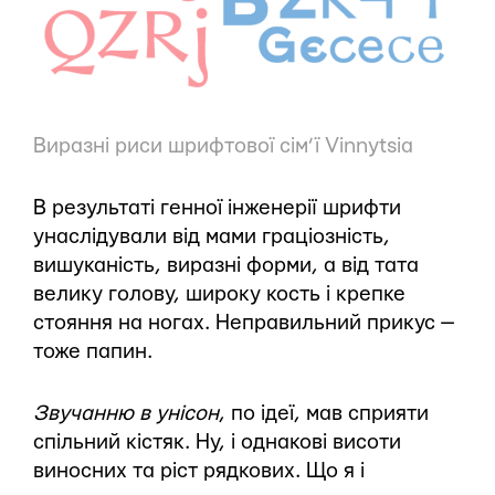
Виразні риси шрифтової сім’ї Vinnytsia
В результаті генної інженерії шрифти
унаслідували від мами граціозність,
вишуканість, виразні форми, а від тата
велику голову, широку кость і крепке
стояння на ногах. Неправильний прикус —
тоже папин.
Звучанню в унісон
, по ідеї, мав сприяти
спільний кістяк. Ну, і однакові висоти
виносних та ріст рядкових. Що я і