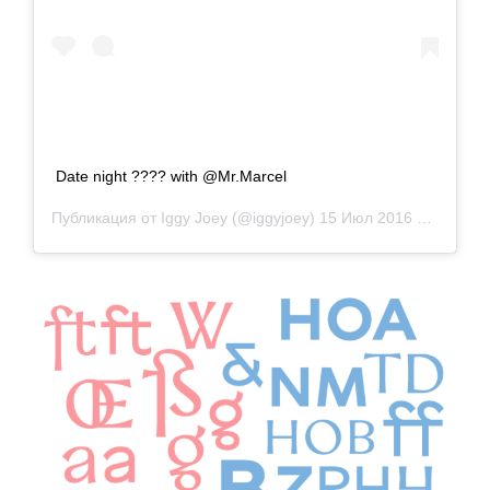
Date night ???? with @Mr.Marcel
Публикация от
Iggy Joey
(@iggyjoey)
15 Июл 2016 в 3:04 PDT