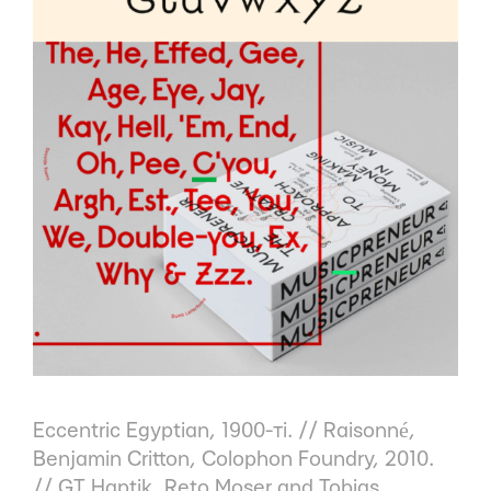
Eccentric Egyptian
, 1900-ті. //
Raisonné
,
Benjamin Critton, Colophon Foundry, 2010.
//
GT Haptik
, Reto Moser and Tobias