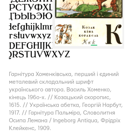
Гарнітура Хоменківська
, перший і єдиний
металевий складальний шрифт
українського автора. Василь Хоменко,
кінець 196о-х. // Козацький скоропис,
1615. //
Українська абетка
,
Георгій Нарбут
,
1917. //
Гарнітура Пальміра
, Словолитня
Осипа Лемана /
Ingeborg Antiqua
, Фрідріх
Клейкенс, 1909.