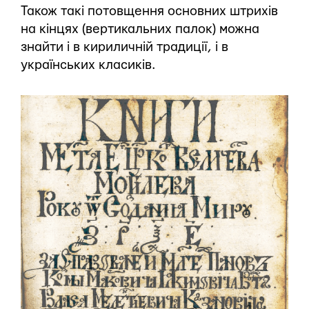
Також такі потовщення основних штрихів
на кінцях (вертикальних палок) можна
знайти і в кириличній традиції, і в
українських класиків.