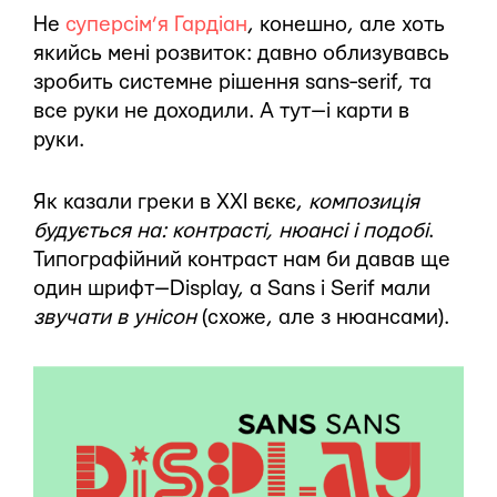
Не
суперсім’я Гардіан
, конешно, але хоть
якийсь мені розвиток: давно облизувавсь
зробить системне рішення sans−serif, та
все руки не доходили. А тут — і карти в
руки.
Як казали греки в XXI вєкє,
композиція
будується на: контрасті, нюансі і подобі
.
Типографійний контраст нам би давав ще
один шрифт — Display, а Sans і Serif мали
звучати в унісон
(схоже, але з нюансами).