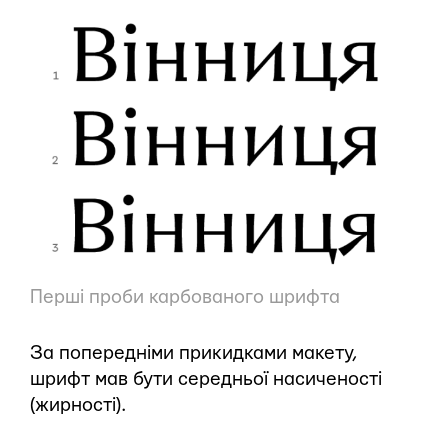
Перші проби карбованого шрифта
За попередніми прикидками макету,
шрифт мав бути середньої насиченості
(жирності).