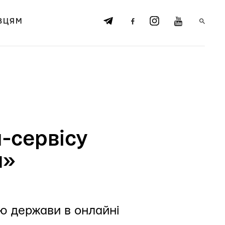
ВЦЯМ
-сервісу
я»
ю держави в онлайні