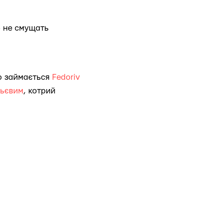
б не смущать
о займається
Fedoriv
льєвим
, котрий