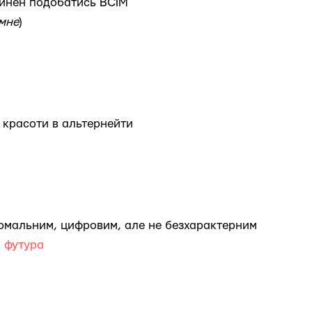
винен подобатись ВСІМ
мне
)
 красоти в альтернейти
ормальним, цифровим, але не безхарактерним
к
футура