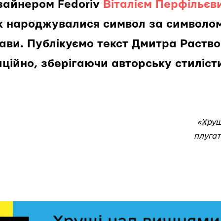
зайнером Fedoriv
Віталієм Перфільєв
як народжувалися символ за символо
ави. Публікуємо текст Дмитра Раство
иційно, зберігаючи авторську стиліст
«Хрущ
плугат
Т. Г.