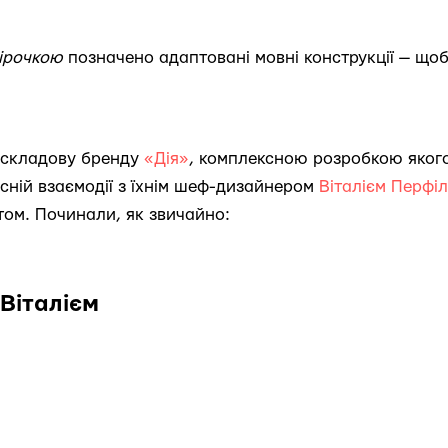
зірочкою
позначено адаптовані мовні конструкції — що
 складову бренду
«Дія»
, комплексною розробкою яког
існій взаємодії з їхнім шеф-дизайнером
Віталієм Перфі
том. Починали, як звичайно:
 Віталієм