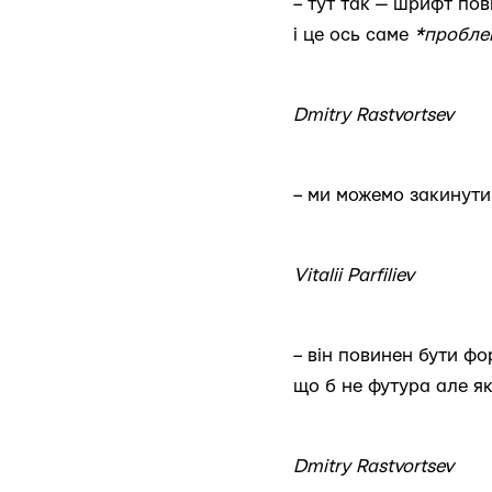
– тут так — шрифт по
і це ось саме
*пробле
Dmitry Rastvortsev
– ми можемо закинути
Vitalii Parfiliev
– він повинен бути ф
що б не футура але я
Dmitry Rastvortsev