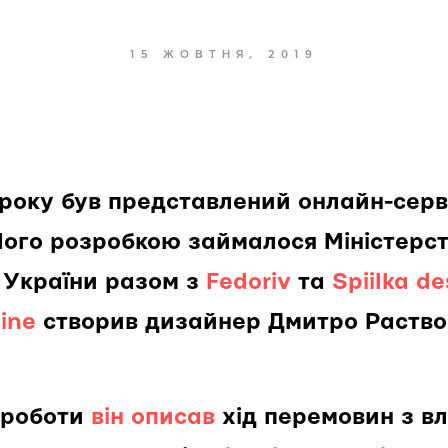
15 ЖОВТНЯ, 2019
 року був представлений онлайн-сер
Його розробкою займалося Міністерс
 України разом з
Fedoriv
та
Spiilka de
ine
створив дизайнер Дмитро Раство
 роботи
він описав
хід перемовин з вл