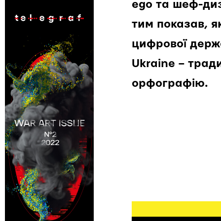
ego та шеф-ди
тим показав, 
цифрової держ
Ukraine – трад
орфографію.