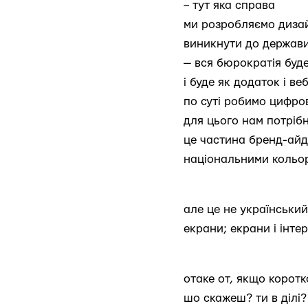
– тут яка справа
ми розробляємо дизайн
виникнути до держави 
— вся бюрократія буд
і буде як додаток і ве
по суті робимо цифро
для цього нам потріб
це частина бренд-айд
національними кольо
але це не український
екрани; екрани і інте
отаке от, якщо коротк
шо скажеш? ти в ділі?