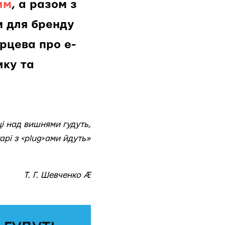
им
, а разом з
м для бренду
рцева про e-
ику та
і над вишнями гудуть,
арі з <plug>ами йдуть»
 Шевченко Æ