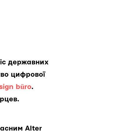
віс державних
тво цифрової
sign büro
.
рцев.
асним Alter