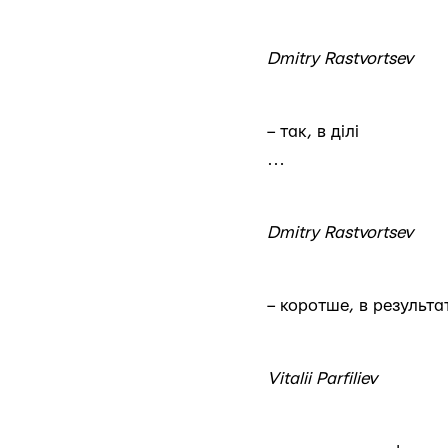
Dmitry Rastvortsev
– так, в ділі
…
Dmitry Rastvortsev
– коротше, в результ
Vitalii Parfiliev