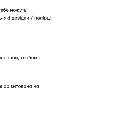
тебе можуть
-які довідки / папірці
рапором, гербом і
же орієнтована на