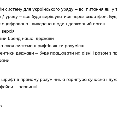
 систему для українського уряду — всі питання які у 
/ уряду — все буде вирішуватися через смартфон. Будь
е оцифрована і виведена в один державний орган
б версія
вий бренд нашої держави
на своя система шрифтів як ти розумієш
ентики держави — буде працювати на рівні і разом з п
рами
 шрифт в прямому розумінні, а гарнітура сучасна і ду
рфейси — первинні
о