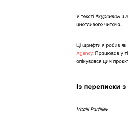
У тексті
*курсивом з 
цнотливого читача.
Ці шрифти я робив як
Agency
. Працював у т
опікувався цим проєк
Iз переписки з
Vitalii Parfiliev