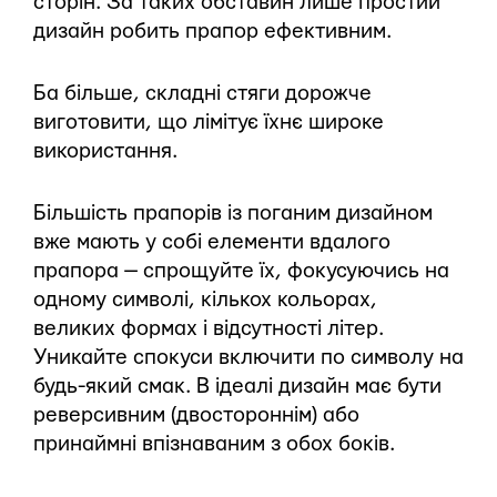
сторін. За таких обставин лише простий
дизайн робить прапор ефективним.
Ба більше, складні стяги дорожче
виготовити, що лімітує їхнє широке
використання.
Більшість прапорів із поганим дизайном
вже мають у собі елементи вдалого
прапора — спрощуйте їх, фокусуючись на
одному символі, кількох кольорах,
великих формах і відсутності літер.
Уникайте спокуси включити по символу на
будь-який смак. В ідеалі дизайн має бути
реверсивним (двостороннім) або
принаймні впізнаваним з обох боків.