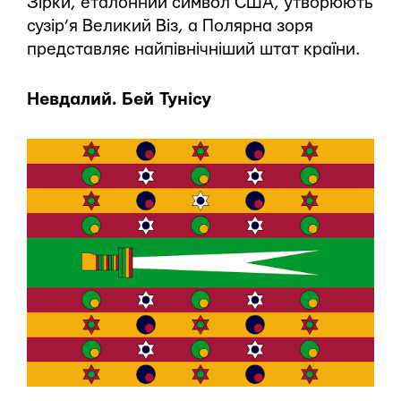
Зірки, еталонний символ США, утворюють
сузір’я Великий Віз, а Полярна зоря
представляє найпівнічніший штат країни.
Невдалий. Бей Тунісу