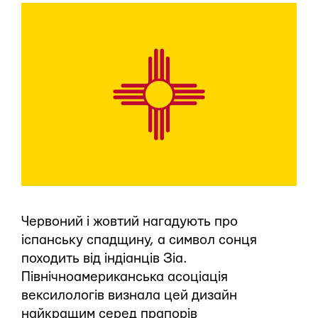
Червоний і жовтий нагадують про
іспанську спадщину, а символ сонця
походить від індіанців Зіа.
Північноамериканська асоціація
вексилологів визнала цей дизайн
найкращим серед прапорів