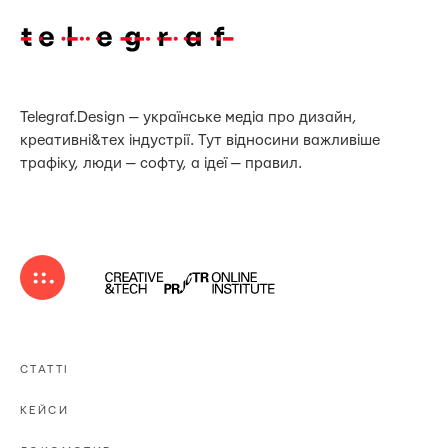
Telegraf.Design — українське медіа про дизайн,
креативні&тех індустрії. Тут відносини важливіше
трафіку, люди — софту, а ідеї — правил.
СТАТТІ
КЕЙСИ