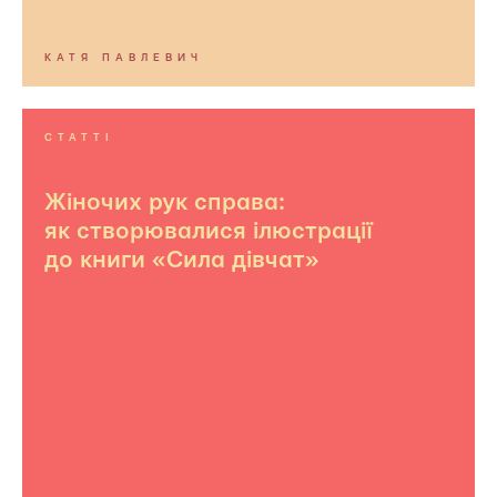
КАТЯ ПАВЛЕВИЧ
СТАТТІ
Жіночих рук справа:
як створювалися ілюстрації
до книги «Сила дівчат»