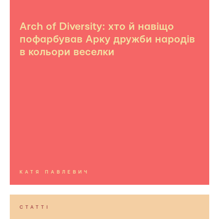
Arch of Diversity: хто й навіщо
пофарбував Арку дружби народів
в кольори веселки
КАТЯ ПАВЛЕВИЧ
СТАТТІ