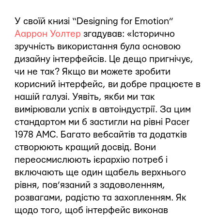
У своїй книзі “Designing for Emotion”
Ааррон Уолтер
згадував: «Історично
зручність використання була основою
дизайну інтерфейсів. Це дещо пригнічує,
чи не так? Якщо ви можете зробити
корисний інтерфейс, ви добре працюєте в
нашій галузі. Уявіть, якби ми так
вимірювали успіх в автоіндустрії. За цим
стандартом ми б застигли на рівні Pacer
1978 AMC. Багато вебсайтів та додатків
створюють кращий досвід. Вони
переосмислюють ієрархію потреб і
включають ще один щабель верхнього
рівня, пов’язаний з задоволенням,
розвагами, радістю та захопленням. Як
щодо того, щоб інтерфейс виконав