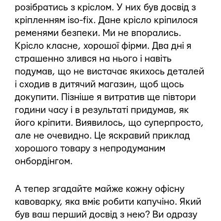
розібратись з кріслом. У них був досвід з
кріпленням iso-fix. Дане крісло кріпилося
ременями безпеки. Ми не впорались.
Крісло класне, хорошої фірми. Два дні я
страшенно злився на нього і навіть
подумав, що не вистачає якихось деталей
і сходив в дитячий магазин, щоб щось
докупити. Пізніше я витратив ще півтори
години часу і в результаті придумав, як
його кріпити. Виявилось, що суперпросто,
але не очевидно. Це яскравий приклад
хорошого товару з непродуманим
онбордінгом.
А тепер згадайте майже кожну офісну
кавоварку, яка вміє робити капучіно. Який
був ваш перший досвід з нею? Ви одразу