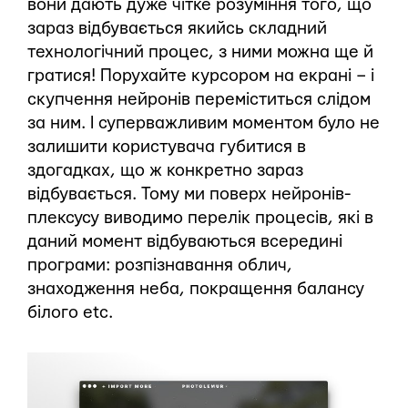
вони дають дуже чітке розуміння того, що
зараз відбувається якийсь складний
технологічний процес, з ними можна ще й
гратися! Порухайте курсором на екрані – і
скупчення нейронів переміститься слідом
за ним. І суперважливим моментом було не
залишити користувача губитися в
здогадках, що ж конкретно зараз
відбувається. Тому ми поверх нейронів-
плексусу виводимо перелік процесів, які в
даний момент відбуваються всередині
програми: розпізнавання облич,
знаходження неба, покращення балансу
білого etc.