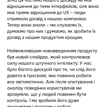
хоча ця частина нашого досвіду не має
відношення до теми інтерфейсів, але вона
має пряме відношення до UX – люди
отримали досвід з нашою компанією.
Тепер вони знали – ми слухаємо їх,
думаємо про них і думаємо, як зробити їх
досвід з нашим продуктом кращим.
Найважливішим нововведенням продукту
був новий слайдер, який контролював
силу нашого штучного інтелекту. У нас
було багато дискусій про те, чи слід його
давати в програмі, яка повинна робити
все автоматично. Але після опитування і
аналізу поведінки користувачів ми
зрозуміли, що у людей повинен бути
контроль. І ми зробили його дуже
зрозумілим і простим у роботі.