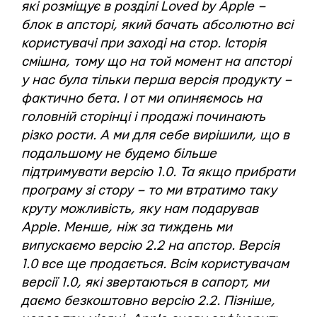
які розміщує в розділі Loved by Apple –
блок в апсторі, який бачать абсолютно всі
користувачі при заході на стор. Історія
смішна, тому що на той момент на апсторі
у нас була тільки перша версія продукту –
фактично бета. І от ми опиняємось на
головній сторінці і продажі починають
різко рости. А ми для себе вирішили, що в
подальшому не будемо більше
підтримувати версію 1.0. Та якщо прибрати
програму зі стору – то ми втратимо таку
круту можливість, яку нам подарував
Apple. Менше, ніж за тиждень ми
випускаємо версію 2.2 на апстор. Версія
1.0 все ще продається. Всім користувачам
версії 1.0, які звертаються в сапорт, ми
даємо безкоштовно версію 2.2. Пізніше,