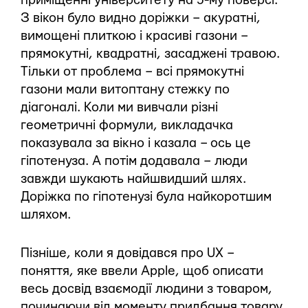
приміщенні університету на 5-му поверсі.
З вікон було видно доріжки – акуратні,
вимощені плиткою і красиві газони –
прямокутні, квадратні, засаджені травою.
Тільки от проблема – всі прямокутні
газони мали витоптану стежку по
діагоналі. Коли ми вивчали різні
геометричні формули, викладачка
показувала за вікно і казала – ось це
гіпотенуза. А потім додавала – люди
завжди шукають найшвидший шлях.
Доріжка по гіпотенузі була найкоротшим
шляхом.
Пізніше, коли я довідався про UX –
поняття, яке ввели Apple, щоб описати
весь досвід взаємодії людини з товаром,
починаючи від моменту придбання товару