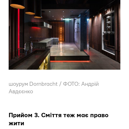
шоурум Dornbracht / ФОТО: Андрій
Авдєєнко
Прийом 3. Сміття теж має право
жити