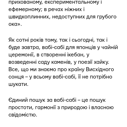
прихованому, експериментальному і
ефемерному; в речах ніжних і
швидкоплинних, недоступних для грубого
ока».
Як сотні років тому, так і сьогодні, так і
буде завтра, вабі-сабі для японців у чайній
церемонії, в створенні ікебан, у
возведенні саду каменів, у поезії хайку.
Все, що ми знаємо про країну Висхідного
сонця – у всьому вабі-сабі, її не потрібно
шукати.
Єдиний пошук за вабі-сабі – це пошук
простоти, гармонії з природою і власною
свідомістю.