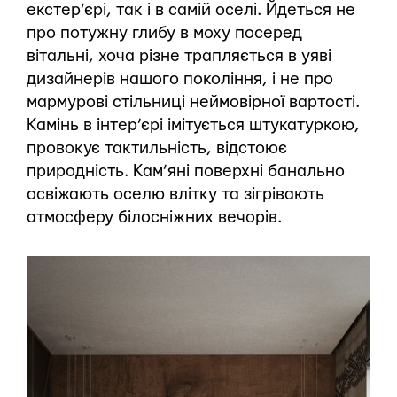
екстер’єрі, так і в самій оселі. Йдеться не
про потужну глибу в моху посеред
вітальні, хоча різне трапляється в уяві
дизайнерів нашого покоління, і не про
мармурові стільниці неймовірної вартості.
Камінь в інтер’єрі імітується штукатуркою,
провокує тактильність, відстоює
природність. Кам’яні поверхні банально
освіжають оселю влітку та зігрівають
атмосферу білосніжних вечорів.