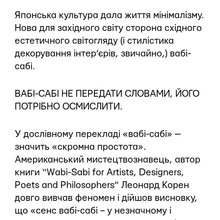
Японська культура дала життя мінімалізму.
Нова для західного світу сторона східного
естетичного світогляду (і стилістика
декорування інтер’єрів, звичайно,) вабі-
сабі.
ВАБІ-САБІ НЕ ПЕРЕДАТИ СЛОВАМИ, ЙОГО
ПОТРІБНО ОСМИСЛИТИ.
У дослівному перекладі «вабі-сабі» —
значить «скромна простота».
Американський мистецтвознавець, автор
книги “Wabi-Sabi for Artists, Designers,
Poets and Philosophers” Леонард Корен
довго вивчав феномен і дійшов висновку,
що «сенс вабі-сабі – у незначному і