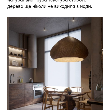
натуральна груба текстура старого
дерева ще ніколи не виходила з моди.