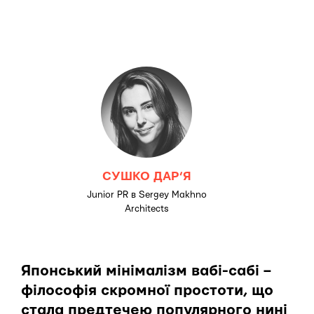
СУШКО ДАР’Я
Junior PR в Sergey Makhno
Architects
Японський мінімалізм вабі-сабі –
філософія скромної простоти, що
стала предтечею популярного нині