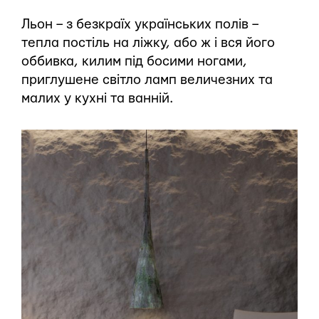
Льон – з безкраїх українських полів –
тепла постіль на ліжку, або ж і вся його
оббивка, килим під босими ногами,
приглушене світло ламп величезних та
малих у кухні та ванній.