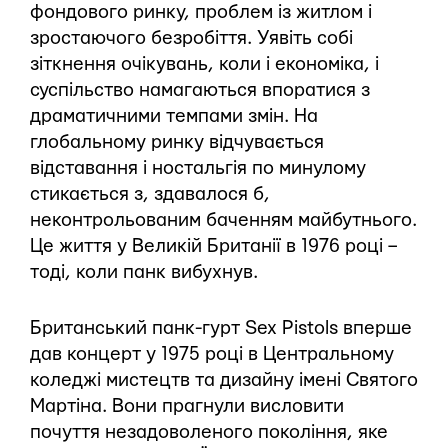
фондового ринку, проблем із житлом і
зростаючого безробіття. Уявіть собі
зіткнення очікувань, коли і економіка, і
суспільство намагаються впоратися з
драматичними темпами змін. На
глобальному ринку відчувається
відставання і ностальгія по минулому
стикається з, здавалося б,
неконтрольованим баченням майбутнього.
Це життя у Великій Британії в 1976 році –
тоді, коли панк вибухнув.
Британський панк-гурт Sex Pistols вперше
дав концерт у 1975 році в Центральному
коледжі мистецтв та дизайну імені Святого
Мартіна. Вони прагнули висловити
почуття незадоволеного покоління, яке