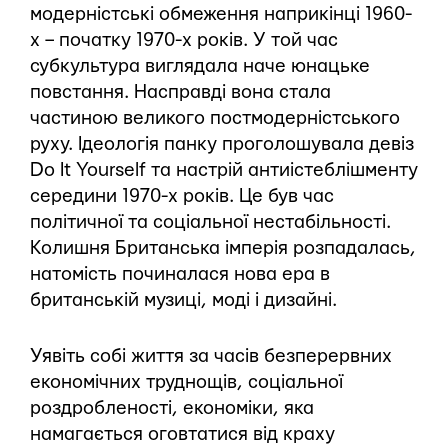
модерністські обмеження наприкінці 1960-
х – початку 1970-х років. У той час
субкультура виглядала наче юнацьке
повстання. Насправді вона стала
частиною великого постмодерністського
руху. Ідеологія панку проголошувала девіз
Do It Yourself та настрій антиістеблішменту
середини 1970-х років. Це був час
політичної та соціальної нестабільності.
Колишня Британська імперія розпадалась,
натомість починалася нова ера в
британській музиці, моді і дизайні.
Уявіть собі життя за часів безперервних
економічних труднощів, соціальної
роздробленості, економіки, яка
намагається оговтатися від краху