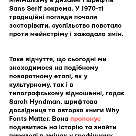
мінімалізму в дизайні і шрифтів
Sans Serif зокрема. У 1970-ті
традиційні погляди почали
застарівати, суспільство повстало
проти мейнстріму і зажадало змін.
Таке відчуття, що сьогодні ми
знаходимося на подібному
поворотному етапі, як у
культурному, так і в
типографському відношенні, гадає
Sarah Hyndman, шрифтова
дослідниця та авторка книги Why
Fonts Matter. Вона
пропонує
подивитись на історію та знайти
паралелі в змінах у графічному