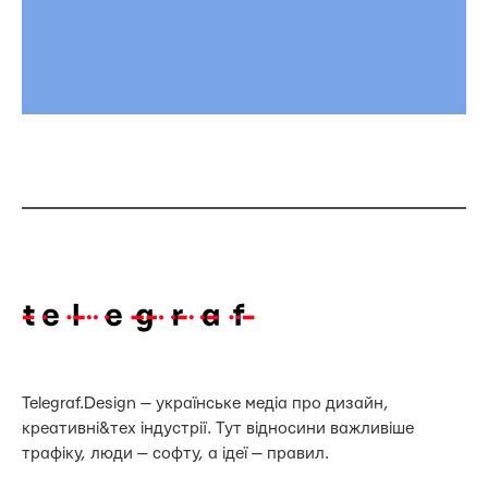
Telegraf.Design — українське медіа про дизайн,
креативні&тех індустрії. Тут відносини важливіше
трафіку, люди — софту, а ідеї — правил.