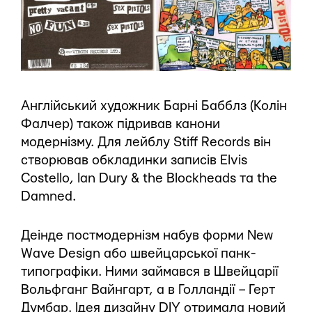
Англійський художник Барні Бабблз (Колін
Фалчер) також підривав канони
модернізму. Для лейблу Stiff Records він
створював обкладинки записів Elvis
Costello, Ian Dury & the Blockheads та the
Damned.
Деінде постмодернізм набув форми New
Wave Design або швейцарської панк-
типографіки. Ними займався в Швейцарії
Вольфганг Вайнгарт, а в Голландії – Герт
Думбар. Ідея дизайну DIY отримала новий