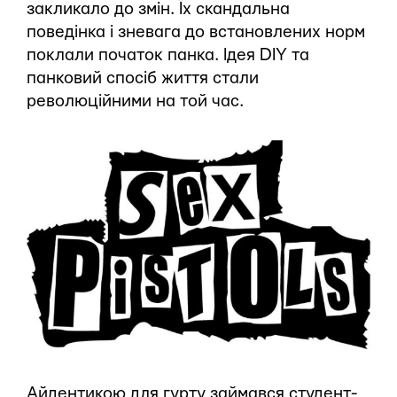
закликало до змін. Їх скандальна
поведінка і зневага до встановлених норм
поклали початок панка. Ідея DIY та
панковий спосіб життя стали
революційними на той час.
Айдентикою для гурту займався студент-