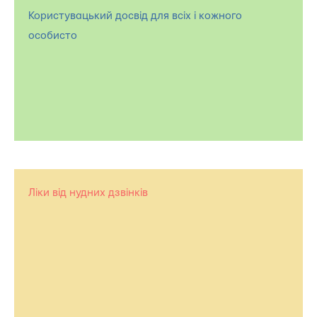
Користувацький досвід для всіх і кожного
особисто
Ліки від нудних дзвінків