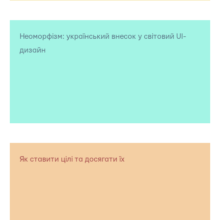
Неоморфізм: український внесок у світовий UI-
дизайн
Як ставити цілі та досягати їх