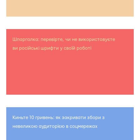
Шпаргалка: перевірте, чи не використовуєте
ви російські шрифти у своїй роботі
Киньте 10 гривень: як закривати збори з
невеликою аудиторією в соцмережах