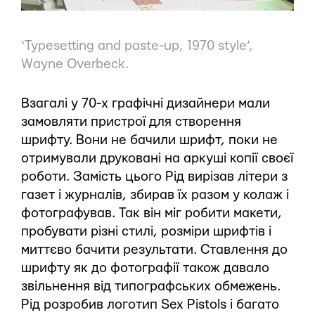
‘Typesetting and paste-up, 1970 style’
,
Wayne Overbeck.
Взагалі у 70-х графічні дизайнери мали
замовляти пристрої для створення
шрифту. Вони не бачили шрифт, поки не
отримували друковані на аркуші копії своєї
роботи. Замість цього Рід вирізав літери з
газет і журналів, збирав їх разом у колаж і
фотографував. Так він міг робити макети,
пробувати різні стилі, розміри шрифтів і
миттєво бачити результати. Ставлення до
шрифту як до фотографії також давало
звільнення від типографських обмежень.
Рід розробив логотип Sex Pistols і багато