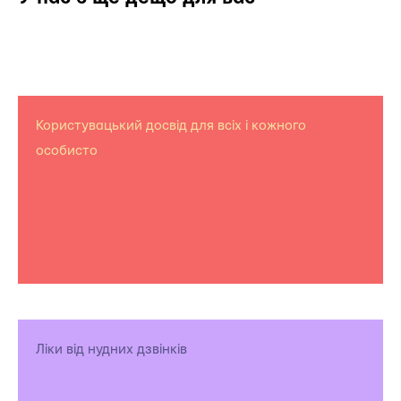
Користувацький досвід для всіх і кожного
особисто
Ліки від нудних дзвінків