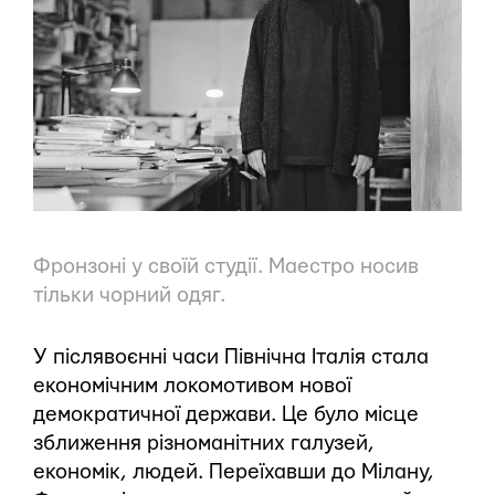
Фронзоні у своїй студії. Маестро носив
тільки чорний одяг.
У післявоєнні часи Північна Італія стала
економічним локомотивом нової
демократичної держави. Це було місце
зближення різноманітних галузей,
економік, людей. Переїхавши до Мілану,