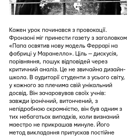
Кожен урок починався з провокації.
Фронзоні міг принести газету з заголовком
«Папа освятив нову модель Феррарі на
фабриці у Маранелло». Ціль — дискусія,
порівняння, пошук відповідей через
критичний аналіз. Це не звичайна дизайн-
школа. В аудиторії студенти з усього світу,
у кожного за плечима свій унікальний
досвід. Він зачаровував своїх учнів:
завжди іронічний, витончений, з
непідробною скромністю, він був одним з
тих небагатьох випадків, коли визнаний
маестро не прикрашав минуле. Його
метод викладання припускав постійне