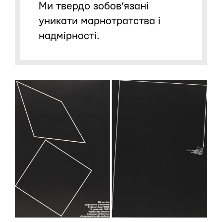
Ми твердо зобов’язані
уникати марнотратства і
надмірності.