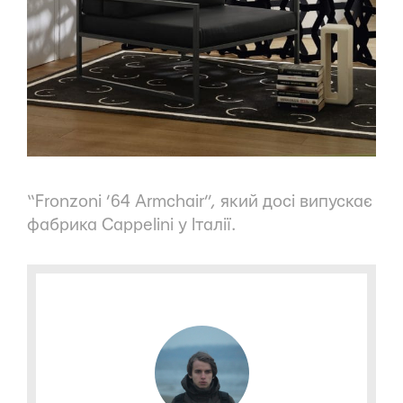
“Fronzoni ’64 Armchair”, який досі випускає
фабрика Cappelini у Італії.