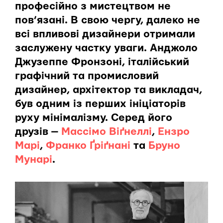
професійно з мистецтвом не
пов’язані. В свою чергу, далеко не
всі впливові дизайнери отримали
заслужену частку уваги. Анджоло
Джузеппе Фронзоні, італійський
графічний та промисловий
дизайнер, архітектор та викладач,
був одним із перших ініціаторів
руху мінімалізму. Серед його
друзів —
Массімо Віґнеллі
,
Ензро
Марі
,
Франко Ґріґнані
та
Бруно
Мунарі
.