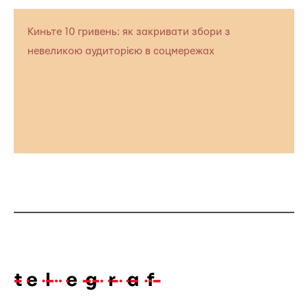
Киньте 10 гривень: як закривати збори з
невеликою аудиторією в соцмережах