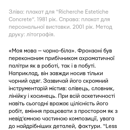
Зліва: плакат для “Richerche Estetiche
Concrete”. 1981 рік. Справа: плакат для
персональної виставки. 2001 рік. Метод
друку: літографія.
«Моя мова — чорно-біла». Фронзоні був
переконаним прибічником ахроматичної
палітри як в роботі, так і в побуті.
Наприклад, він завжди носив тільки
чорний одяг. Зазвичай його скромний
інструментарій містив: олівець, словник,
лінійку і косинець. При всій аскетичності
навіть сьогодні вражає цілісність його
робіт, вміння працювати з простором як з
невід’ємною частиною композиції, увага
до найдрібніших деталей, фактури. “Less