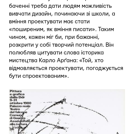
баченні треба дати людям можливість
вивчати дизайн, починаючи зі школи, а
вміння проектувати має стати
«поширеним, як вміння писати». Таким
чином, кожен міг би, при бажанні,
розкрити у собі творчий потенціал. Він
полюбляв цитувати слова історика
мистецтва Карло Арґана: «Той, хто
відмовляється проектувати, погоджується
бути спроектованим».