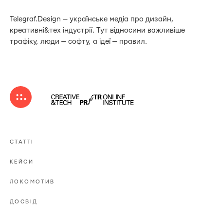
Telegraf.Design — українське медіа про дизайн,
креативні&тех індустрії. Тут відносини важливіше
трафіку, люди — софту, а ідеї — правил.
СТАТТІ
КЕЙСИ
ЛОКОМОТИВ
ДОСВІД