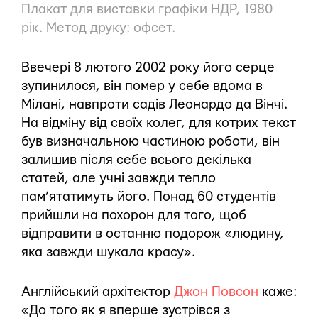
Плакат для виставки графіки НДР, 1980
рік. Метод друку: офсет.
Ввечері 8 лютого 2002 року його серце
зупинилося, він помер у себе вдома в
Мілані, навпроти садів Леонардо да Вінчі.
На відміну від своїх колег, для котрих текст
був визначальною частиною роботи, він
залишив після себе всього декілька
статей, але учні завжди тепло
пам’ятатимуть його. Понад 60 студентів
прийшли на похорон для того, щоб
відправити в останню подорож «людину,
яка завжди шукала красу».
Англійський архітектор
Джон Повсон
каже:
«До того як я вперше зустрівся з