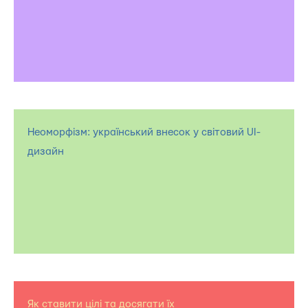
Неоморфізм: український внесок у світовий UI-
дизайн
Як ставити цілі та досягати їх