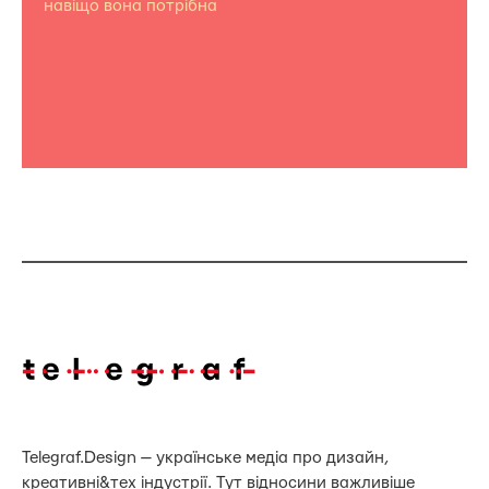
навіщо вона потрібна
Telegraf.Design — українське медіа про дизайн,
креативні&тех індустрії. Тут відносини важливіше