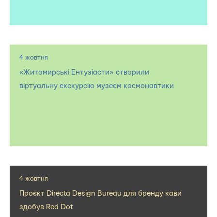
4 жовтня
«Житомирські Ентузіасти» створили
віртуальну екскурсію музеєм космонавтики
4 жовтня
Проєкт Directa Design Bureau для бренду кави
здобув Red Dot