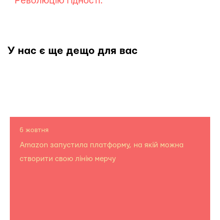
Революцію гідності.
У нас є ще дещо для вас
6 жовтня
Amazon запустила платформу, на якій можна
створити свою лінію мерчу