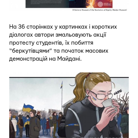
На 36 сторінках у картинках і коротких
діалогах автори змальовують акції
протесту студентів, їх побиття
“беркутівцями” та початок масових
демонстрацій на Майдані.