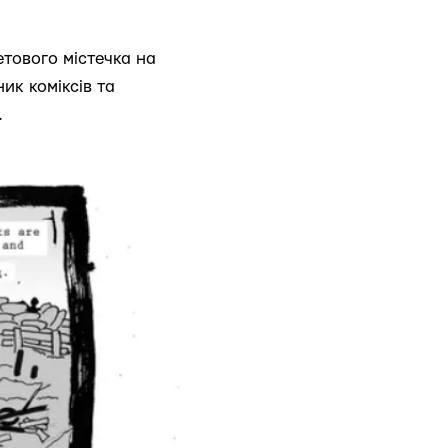
етового містечка на
ик коміксів та
.