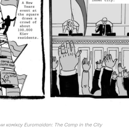
ни коміксу Euromaidan: The Camp in the City