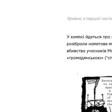
Уривок з першої части
У коміксі йдеться про
розібрали наметове мі
вбивства учасників Ма
«громадянською» (“civ