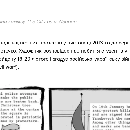
ни коміксу The City as a Weapon
 події від перших протестів у листопаді 2013-го до серп
стечко. Художник розповідає про побиття студентів у 
йдану 18-20 лютого і згадує російсько-українську війн
il war”).