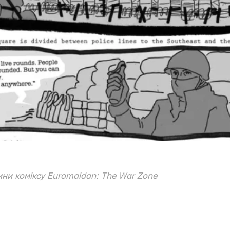
ини коміксу Euromaidan: The War Zone