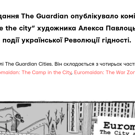
ання The Guardian опублікувало комі
ve the city” художника Алекса Павлоць
події української Революції гідності.
лі The Guardian Cities. Він складається з чотирьох час
omaidan: The Camp in the City
,
Euromaidan: The War Zo