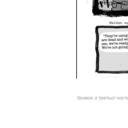
Уривок з третьої част