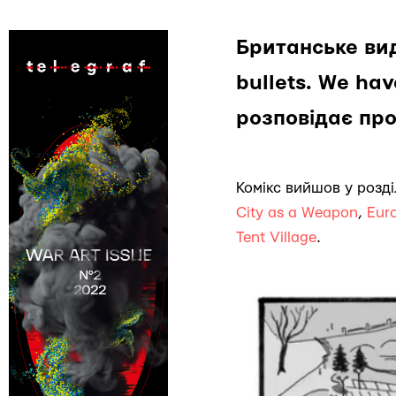
Британське вид
bullets. We ha
розповідає про 
Комікс вийшов у розді
City as a Weapon
,
Eur
Tent Village
.