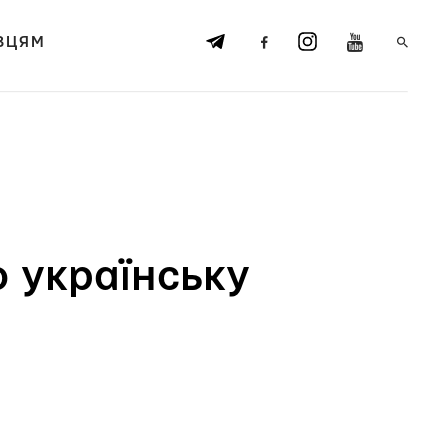
ВЦЯМ
о українську