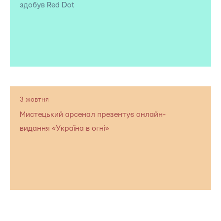
здобув Red Dot
3 жовтня
Мистецький арсенал презентує онлайн-
видання «Україна в огні»