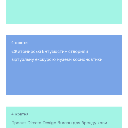
4 жовтня
«Житомирські Ентузіасти» створили
віртуальну екскурсію музеєм космонавтики
4 жовтня
Проєкт Directa Design Bureau для бренду кави