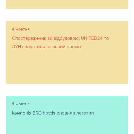
4 жовтня
Спостереження за відбудовою: UNITED24 та
ЛУН запустили спільний проєкт
4 жовтня
Компанія BRG hotels оновила логотип