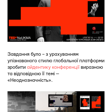
Завдання було – з урахуванням
упізнаваного стилю глобальної платформи
зробити
айдентику конференції
виразною
та відповідною її темі —
«Неоднозначність».