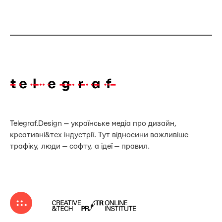
Telegraf.Design — українське медіа про дизайн,
креативні&тех індустрії. Тут відносини важливіше
трафіку, люди — софту, а ідеї — правил.