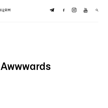
ВЦЯМ
а Awwwards