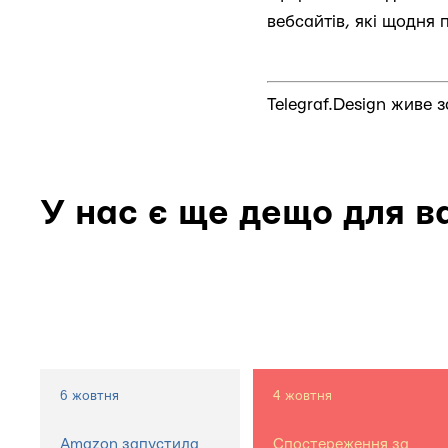
вебсайтів, які щодня
Telegraf.Design живе 
У нас є ще дещо для в
6 жовтня
4 жовтня
Amazon запустила
Спостереження за