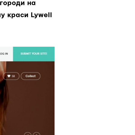
городи на
у краси Lywell