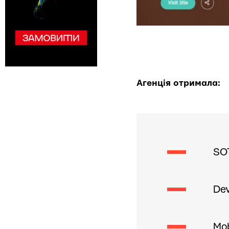
Агенція отримала:
SOT
Dev
Mob