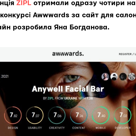
енція
ZIPL
отримали одразу чотири на
конкурсі Awwwards за сайт для салон
зайн розробила Яна Богданова.