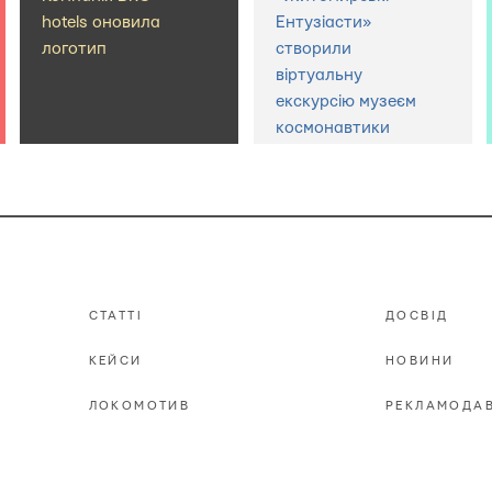
hotels оновила
Ентузіасти»
логотип
створили
віртуальну
екскурсію музеєм
космонавтики
СТАТТІ
ДОСВІД
КЕЙСИ
НОВИНИ
ЛОКОМОТИВ
РЕКЛАМОДА