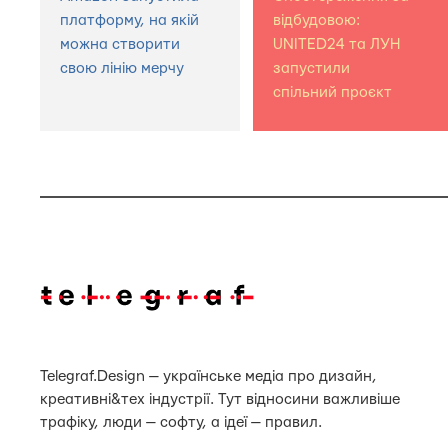
платформу, на якій
відбудовою:
можна створити
UNITED24 та ЛУН
свою лінію мерчу
запустили
спільний проєкт
Telegraf.Design — українське медіа про дизайн,
креативні&тех індустрії. Тут відносини важливіше
трафіку, люди — софту, а ідеї — правил.