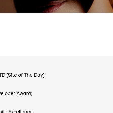
D (Site of The Day);
eloper Award;
ile Excellence;