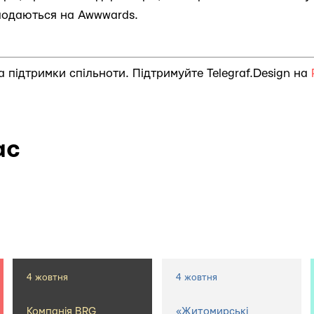
 подаються на Awwwards.
за підтримки спільноти. Підтримуйте Telegraf.Design на
ас
4 жовтня
4 жовтня
Компанія BRG
«Житомирські