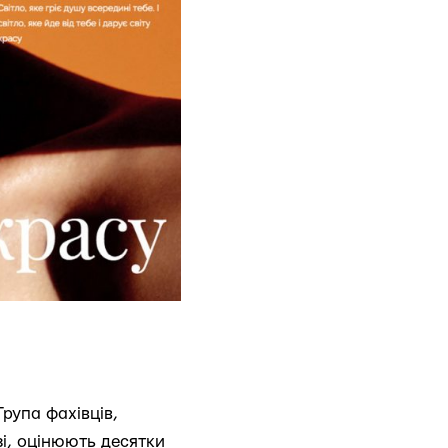
рупа фахівців,
зі, оцінюють десятки