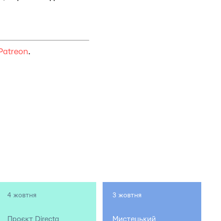
Patreon
.
4 жовтня
3 жовтня
Проєкт Directa
Мистецький