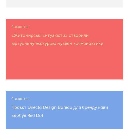
4 жовтня
«Житомирські Ентузіасти» створили
віртуальну екскурсію музеєм космонавтики
4 жовтня
Проєкт Directa Design Bureau для бренду кави
здобув Red Dot