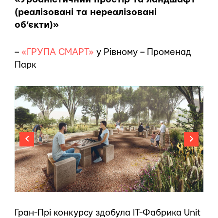
(реалізовані та нереалізовані
об’єкти)»
–
«ГРУПА СМАРТ»
у Рівному – Променад
Парк
Гран-Прі конкурсу здобула IT-Фабрика Unit