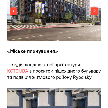
«Міське планування»
– студія ландшафтної архітектури
KOTSIUBA
з проєктом пішохідного бульвару
та подвір’я житлового району Rybalsky