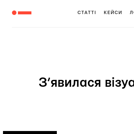
СТАТТІ
КЕЙСИ
Л
З’явилася візу