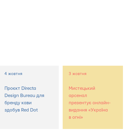
4 жовтня
3 жовтня
Проєкт Directa
Мистецький
Design Bureau для
арсенал
бренду кави
презентує онлайн-
здобув Red Dot
видання «Україна
в огні»