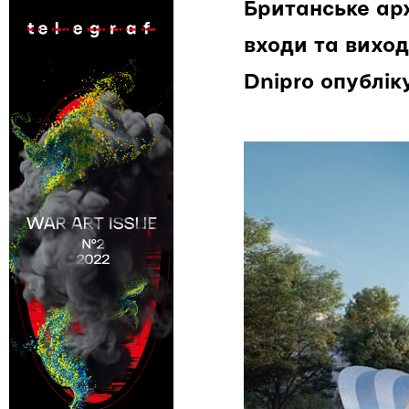
Британське арх
входи та виходи
Dnipro опублік