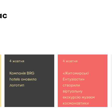
ас
4 жовтня
4 жовтня
Компанія BRG
«Житомирські
hotels оновила
Ентузіасти»
логотип
створили
віртуальну
екскурсію музеєм
космонавтики