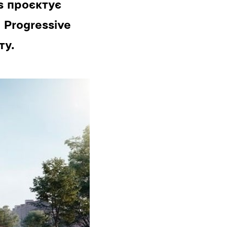
s проєктує
 Progressive
ту.