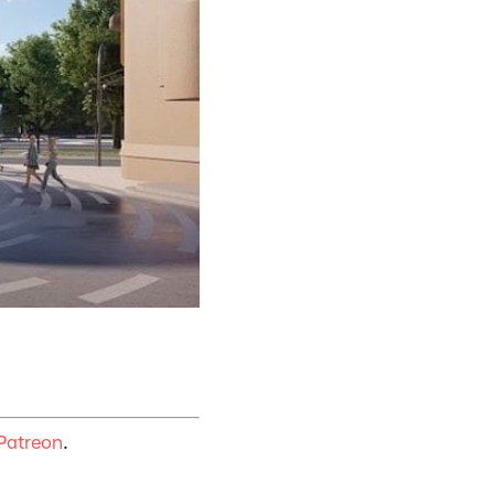
Patreon
.