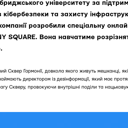
бриджського університету за підтри
з кібербезпеки та захисту інфрастр
 компанії розробили спеціальну онлай
 SQUARE. Вона навчатиме розрізня
.
лічний Сквер Гармонії, довкола якого живуть мешканці, 
наймають директором із дезінформації, який має протя
вагу Скверу, провокуючи внутрішні поділи та нацьков