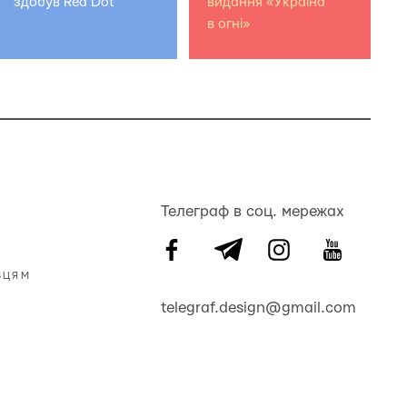
здобув Red Dot
видання «Україна
в огні»
Телеграф в соц. мережах
ВЦЯМ
telegraf.design@gmail.com