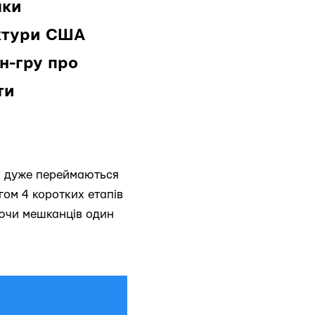
мки
уктури США
н-гру про
ти
які дуже переймаються
гом 4 коротких етапів
уючи мешканців один