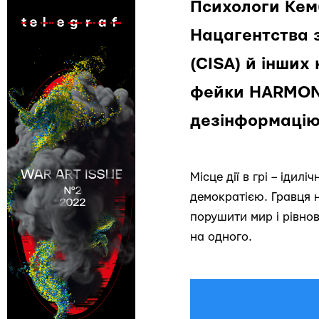
Психологи Кем
Нацагентства 
(CISA) й інших
фейки HARMONY
дезінформацію
Місце дії в грі – іди
демократією. Гравця 
порушити мир і рівно
на одного.