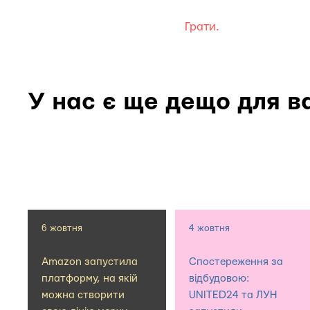
Грати.
У нас є ще дещо для в
6 жовтня
4 жовтня
Amazon запустила
Спостереження за
платформу, на якій
відбудовою:
можна створити
UNITED24 та ЛУН