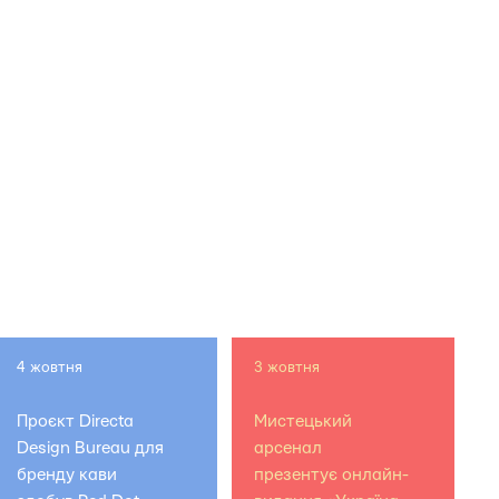
4 жовтня
3 жовтня
Проєкт Directa
Мистецький
Design Bureau для
арсенал
бренду кави
презентує онлайн-