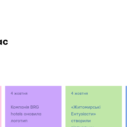
ас
4 жовтня
4 жовтня
Компанія BRG
«Житомирські
hotels оновила
Ентузіасти»
логотип
створили