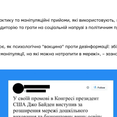
тактику та маніпуляційні прийоми, які використовують
диторію та грати на соціальній напрузі з політичним п
ює, як психологічна “вакцина” проти дезінформації: з
маніпуляції, на які можна натрапити в мережі», – заз