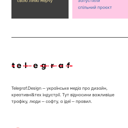
свою лінію мерчу
запустили
спільний проєкт
Telegraf.Design — українське медіа про дизайн,
креативні&тех індустрії. Тут відносини важливіше
трафіку, люди — софту, а ідеї — правил.