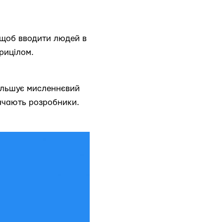
, щоб вводити людей в
рицілом.
більшує мисленнєвий
начають розробники.