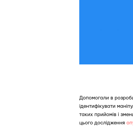
Допомогали в розробц
ідентифікувати маніп
таких прийомів і зме
цього дослідження
оп