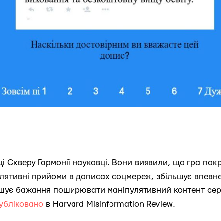
і Скверу Гармонії науковці. Вони виявили, що гра пок
улятивні прийоми в дописах соцмереж, збільшує впевне
ншує бажання поширювати маніпулятивний контент сере
убліковано
в Harvard Misinformation Review.