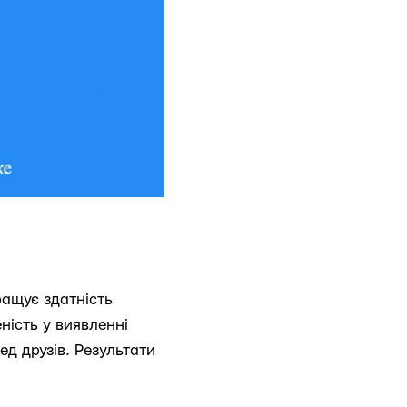
ращує здатність
ність у виявленні
д друзів. Результати