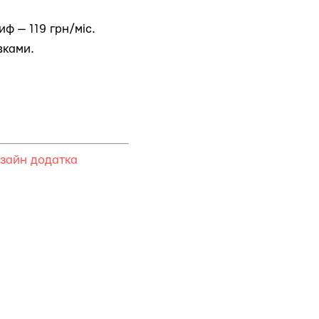
ф — 119 грн/міс.
вками.
зайн додатка