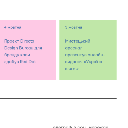
4 жовтня
3 жовтня
Проєкт Directa
Мистецький
Design Bureau для
арсенал
бренду кави
презентує онлайн-
здобув Red Dot
видання «Україна
в огні»
Телеграф в соц. мережах