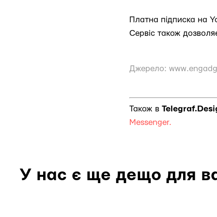
Платна підписка на Yo
Сервіс також дозволя
Джерело:
www.engadg
Також в
Telegraf.Des
Messenger.
У нас є ще дещо для в