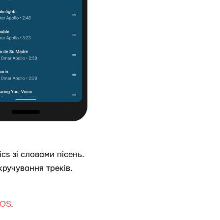
ics зі словами пісень.
кручування треків.
iOS
.