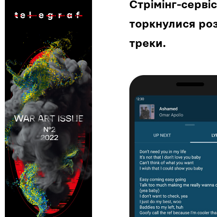
Стрімінг-серві
торкнулися роз
треки.