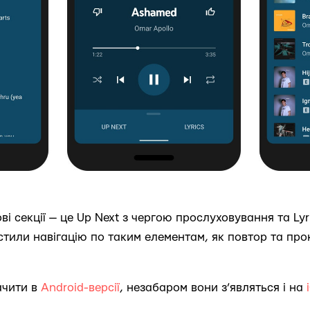
ві секції — це Up Next з чергою прослуховування та Lyr
стили навігацію по таким елементам, як повтор та про
ачити в
Android-версії
, незабаром вони з’являться і на