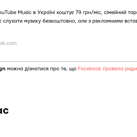
uTube Music в Україні коштує 79 грн/міс, сімейний тари
є слухати музику безкоштовно, але з рекламними вста
et.com
ign
можна дізнатися про те, що
Facebook провела реди
ас