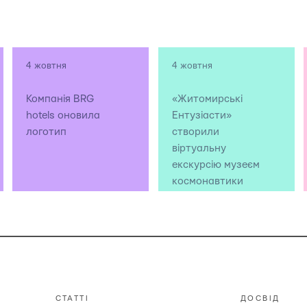
4 жовтня
4 жовтня
Компанія BRG
«Житомирські
hotels оновила
Ентузіасти»
логотип
створили
віртуальну
екскурсію музеєм
космонавтики
СТАТТІ
ДОСВІД