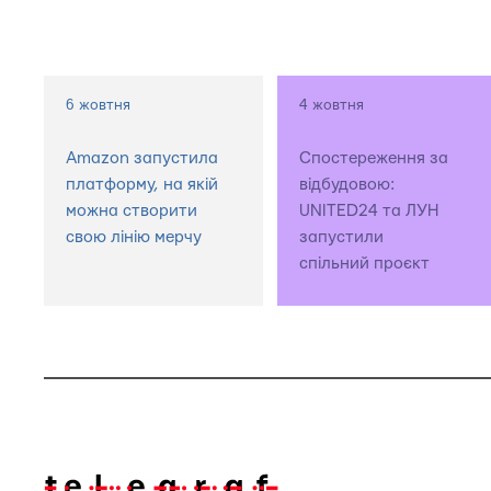
6 жовтня
4 жовтня
Amazon запустила
Спостереження за
платформу, на якій
відбудовою:
можна створити
UNITED24 та ЛУН
свою лінію мерчу
запустили
спільний проєкт