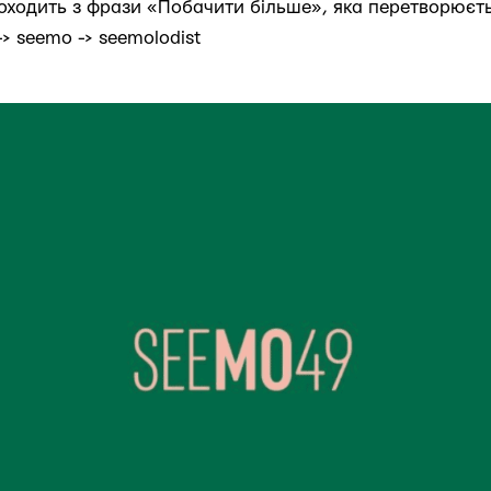
ходить з фрази «Побачити більше», яка перетворюєт
-> seemo -> seemolodist