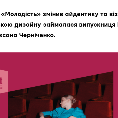
«Молодість» змінив айдентику та ві
бкою дизайну займалася випускниця 
Оксана Черніченко.