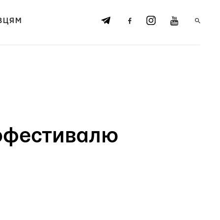
ВЦЯМ
нофестивалю