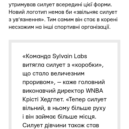
утримував силует всередині цієї форми.
Новий логотип немов би «звільняє силует
з ув’язнення». Тим самим він стає в корені
несхожим на інші спортивні організації.
«Команда Sylvain Labs
витягла силует з «коробки»,
що стало величезним
проривом», — каже головний
виконавчий директор WNBA
Крісті Хедгпет. «Тепер силует
вільний, в ньому більше руху
і він займає більше місця.
Силует дівчини також став