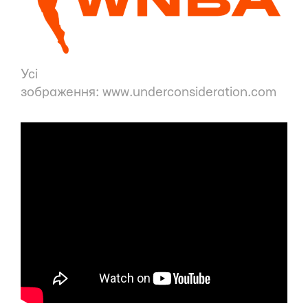
Усі
зображення:
www.underconsideration.com