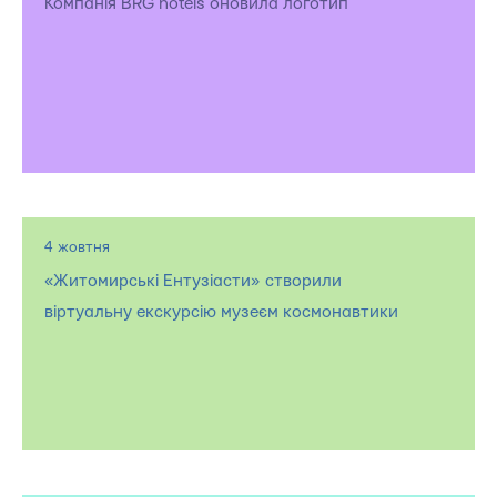
Компанія BRG hotels оновила логотип
4 жовтня
«Житомирські Ентузіасти» створили
віртуальну екскурсію музеєм космонавтики