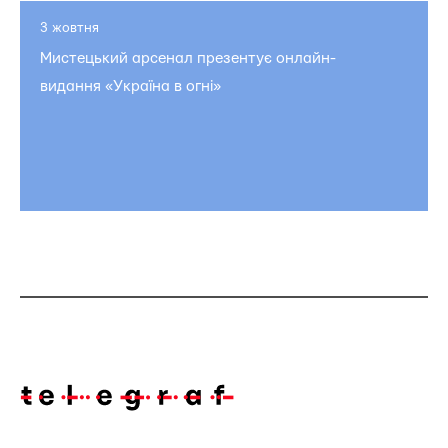
3 жовтня
Мистецький арсенал презентує онлайн-
видання «Україна в огні»