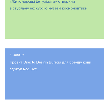
«Житомирські Ентузіасти» створили
віртуальну екскурсію музеєм космонавтики
4 жовтня
Проєкт Directa Design Bureau для бренду кави
здобув Red Dot