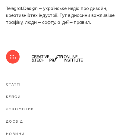
Telegraf.Design — українське медіа про дизайн,
креативні&тех індустрії. Тут відносини важливіше
трафіку, люди — софту, а ідеї — правил.
СТАТТІ
КЕЙСИ
ЛОКОМОТИВ
ДОСВІД
НОВИНИ