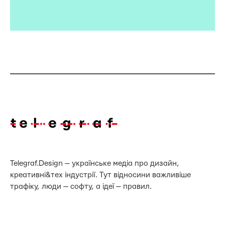
Telegraf.Design — українське медіа про дизайн,
креативні&тех індустрії. Тут відносини важливіше
трафіку, люди — софту, а ідеї — правил.