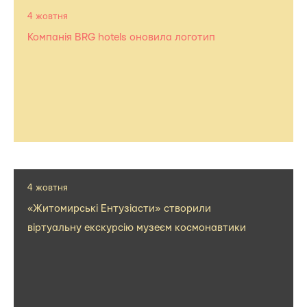
4 жовтня
Компанія BRG hotels оновила логотип
4 жовтня
«Житомирські Ентузіасти» створили
віртуальну екскурсію музеєм космонавтики