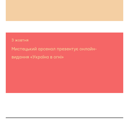
3 жовтня
Мистецький арсенал презентує онлайн-
видання «Україна в огні»