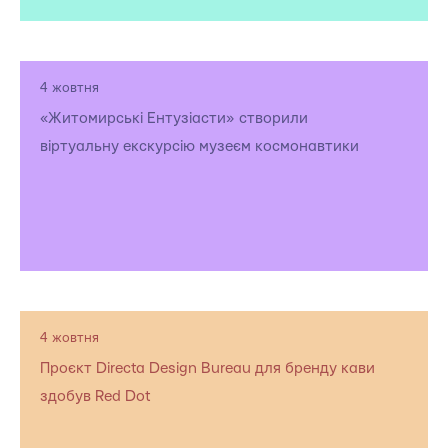
4 жовтня
«Житомирські Ентузіасти» створили
віртуальну екскурсію музеєм космонавтики
4 жовтня
Проєкт Directa Design Bureau для бренду кави
здобув Red Dot