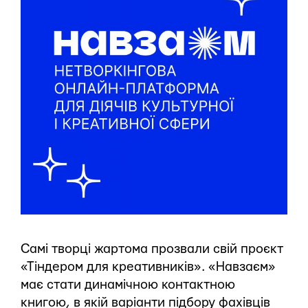
Самі творці жартома прозвали свій проєкт
«Тіндером для креативників». «Навзаєм»
має стати динамічною контактною
книгою, в якій варіанти підбору фахівців