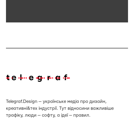
Telegraf.Design — українське медіа про дизайн,
креативні&тех індустрії. Тут відносини важливіше
трафіку, люди — софту, а ідеї — правил.