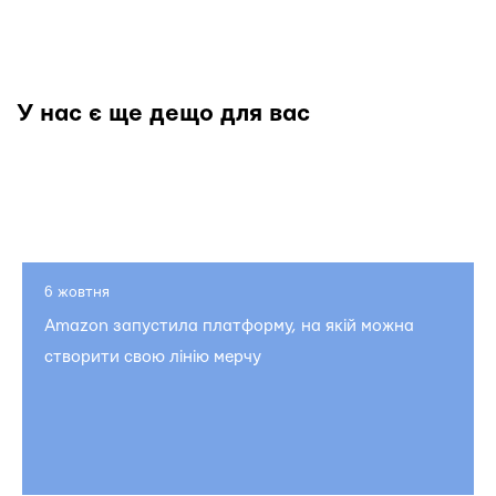
У нас є ще дещо для вас
6 жовтня
Amazon запустила платформу, на якій можна
створити свою лінію мерчу