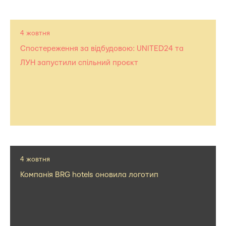
4 жовтня
Спостереження за відбудовою: UNITED24 та
ЛУН запустили спільний проєкт
4 жовтня
Компанія BRG hotels оновила логотип