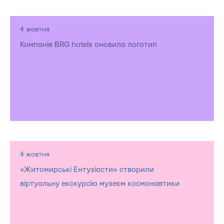
4 жовтня
Компанія BRG hotels оновила логотип
4 жовтня
«Житомирські Ентузіасти» створили
віртуальну екскурсію музеєм космонавтики