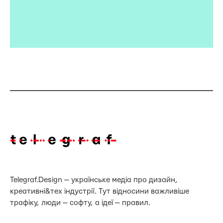
Telegraf.Design — українське медіа про дизайн,
креативні&тех індустрії. Тут відносини важливіше
трафіку, люди — софту, а ідеї — правил.