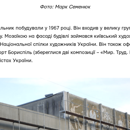
Фото: Марк Семенюк
ьник побудували у 1967 році. Він входив у велику гру
у. Мозаїкою на фасаді будівлі займався київський худ
 Національної спілки художників України. Він також о
орт Бориспіль (збереглися дві композиції – «Мир. Труд. 
істах України.