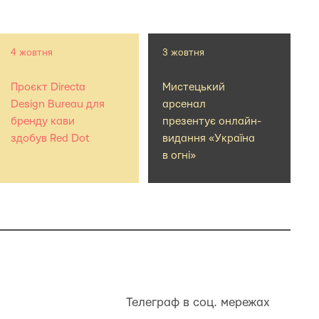
4 жовтня
3 жовтня
Проєкт Directa
Мистецький
Design Bureau для
арсенал
бренду кави
презентує онлайн-
здобув Red Dot
видання «Україна
в огні»
Телеграф в соц. мережах