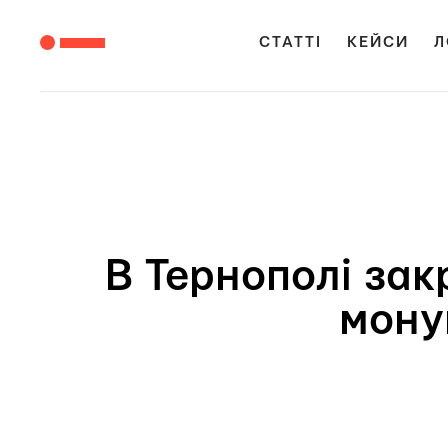
СТАТТІ
КЕЙСИ
Л
В Тернополі зак
мону