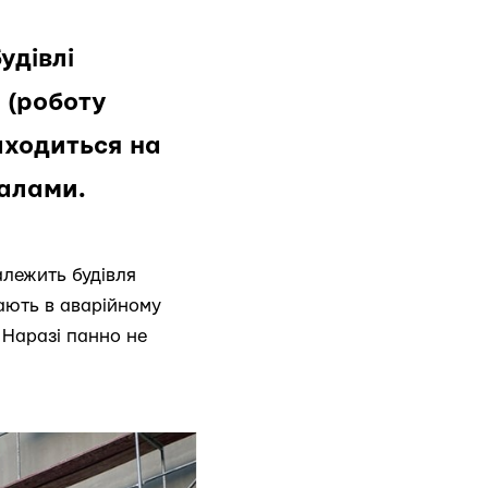
удівлі
 (роботу
аходиться на
алами.
алежить будівля
вають в аварійному
 Наразі панно не