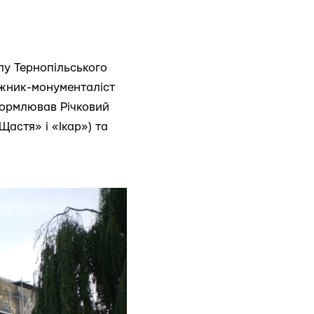
пу Тернопільського
ожник-монументаліст
формлював Річковий
Щастя» і «Ікар») та