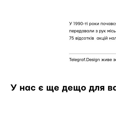
У 1990-ті роки почавс
передавали з рук місь
75 відсотків акцій на
Telegraf.Design живе 
У нас є ще дещо для в