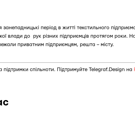
я занепадницькі період в житті текстильного підприєм
кої влади до рук різних підприємців протягом роки. Н
лежали приватним підприємцям, решта – місту.
за підтримки спільноти. Підтримуйте Telegraf.Design на
ас