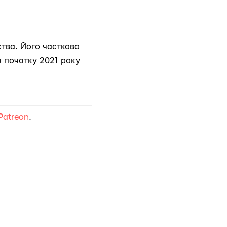
ства. Його частково
а початку 2021 року
Patreon
.