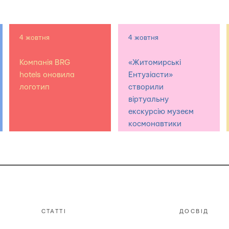
4 жовтня
4 жовтня
Компанія BRG
«Житомирські
hotels оновила
Ентузіасти»
логотип
створили
віртуальну
екскурсію музеєм
космонавтики
СТАТТІ
ДОСВІД