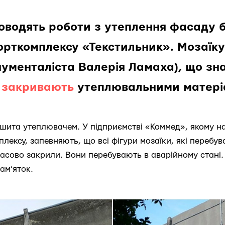
оводять роботи з утеплення фасаду б
орткомплексу «Текстильник». Мозаїку
ументаліста Валерія Ламаха), що зн
,
закривають
утеплювальними матері
шита утеплювачем. У підприємстві «Коммед», якому н
лексу, запевняють, що всі фігури мозаїки, які перебу
часово закрили. Вони перебувають в аварійному стані.
ам’яток.