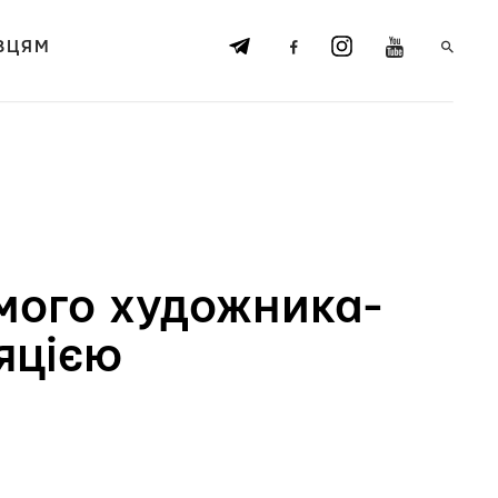
ВЦЯМ
омого художника-
яцією