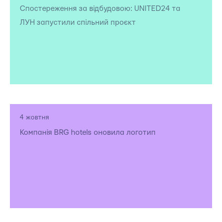
Спостереження за відбудовою: UNITED24 та
ЛУН запустили спільний проєкт
4 жовтня
Компанія BRG hotels оновила логотип