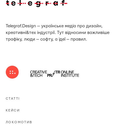
Telegraf.Design — українське медіа про дизайн,
креативні&тех індустрії. Тут відносини важливіше
трафіку, люди — софту, а ідеї — правил.
СТАТТІ
КЕЙСИ
ЛОКОМОТИВ