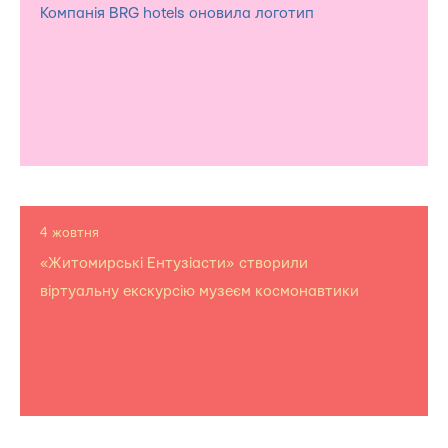
Компанія BRG hotels оновила логотип
4 жовтня
«Житомирські Ентузіасти» створили
віртуальну екскурсію музеєм космонавтики