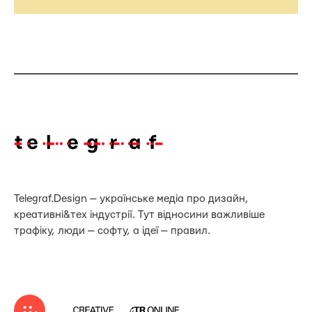
Telegraf.Design — українське медіа про дизайн,
креативні&тех індустрії. Тут відносини важливіше
трафіку, люди — софту, а ідеї — правил.