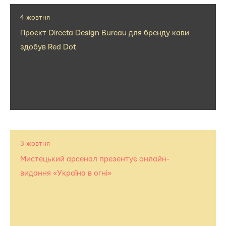
4 жовтня
Проєкт Directa Design Bureau для бренду кави
здобув Red Dot
3 жовтня
Мистецький арсенал презентує онлайн-
видання «Україна в огні»