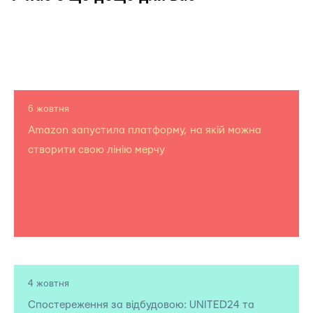
6 жовтня
Amazon запустила платформу, на якій можна
створити свою лінію мерчу
4 жовтня
Спостереження за відбудовою: UNITED24 та