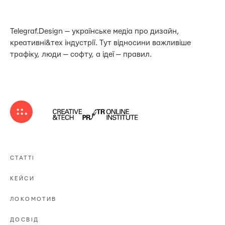
Telegraf.Design — українське медіа про дизайн,
креативні&тех індустрії. Тут відносини важливіше
трафіку, люди — софту, а ідеї — правил.
СТАТТІ
КЕЙСИ
ЛОКОМОТИВ
ДОСВІД