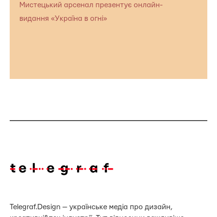
Мистецький арсенал презентує онлайн-
видання «Україна в огні»
Telegraf.Design — українське медіа про дизайн,