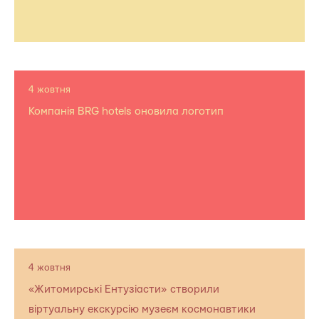
4 жовтня
Компанія BRG hotels оновила логотип
4 жовтня
«Житомирські Ентузіасти» створили
віртуальну екскурсію музеєм космонавтики