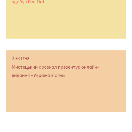
здобув Red Dot
3 жовтня
Мистецький арсенал презентує онлайн-
видання «Україна в огні»