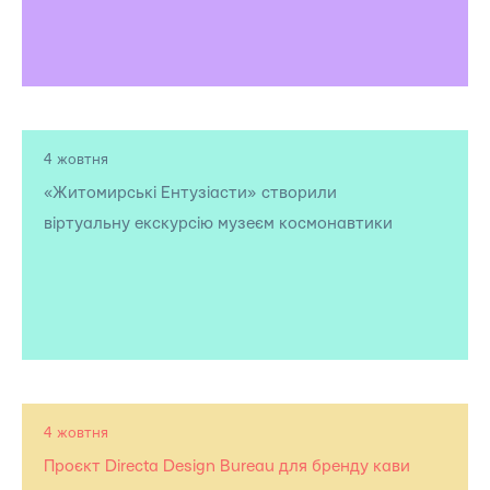
4 жовтня
«Житомирські Ентузіасти» створили
віртуальну екскурсію музеєм космонавтики
4 жовтня
Проєкт Directa Design Bureau для бренду кави