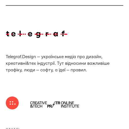
Telegraf.Design — українське медіа про дизайн,
креативні&тех індустрії. Тут відносини важливіше
трафіку, люди — софту, а ідеї — правил.