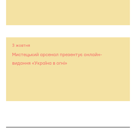
3 жовтня
Мистецький арсенал презентує онлайн-
видання «Україна в огні»