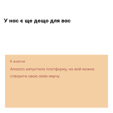
У нас є ще дещо для вас
6 жовтня
Amazon запустила платформу, на якій можна
створити свою лінію мерчу