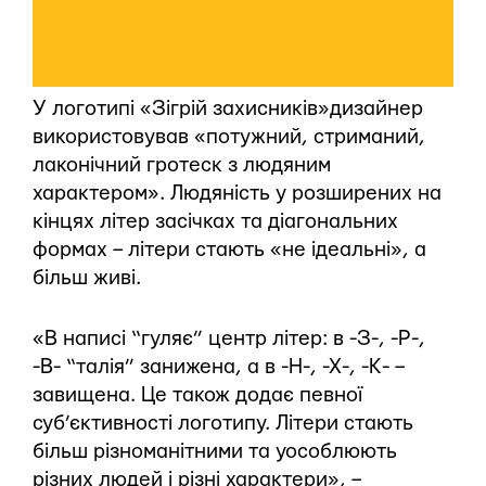
У логотипі «Зігрій захисників»дизайнер
використовував «потужний, стриманий,
лаконічний гротеск з людяним
характером». Людяність у розширених на
кінцях літер засічках та діагональних
формах – літери стають «не ідеальні», а
більш живі.
«В написі “гуляє” центр літер: в -З-, -Р-,
-В- “талія” занижена, а в -Н-, -Х-, -К- –
завищена. Це також додає певної
суб’єктивності логотипу. Літери стають
більш різноманітними та уособлюють
різних людей і різні характери», –