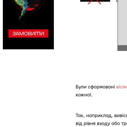
Були сформовані
вісі
кожної.
Так, наприклад, виві
від рівня входу або 