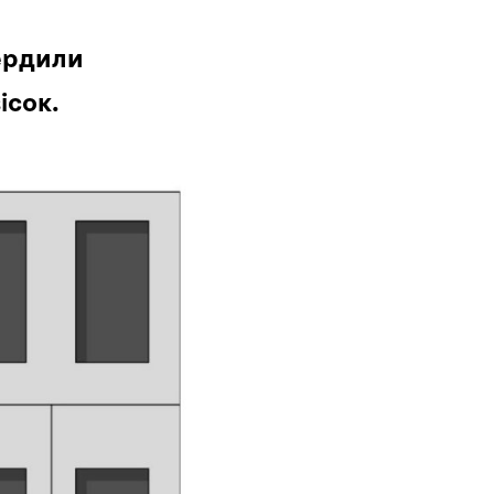
вердили
ісок.