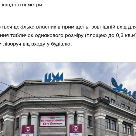
 квадратні метри.
яться декілька власників приміщень, зовнішній вхід для
ння табличок однакового розміру (площею до 0,3 кв.м)
 ліворуч від входу у будівлю.