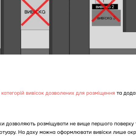
м категорій вивісок дозволених для розміщення
та дода
ски дозволяють розміщувати не вище першого поверху т
тротуару. На даху можна оформлювати вивіски лише ок