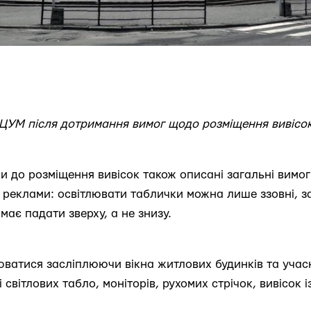
ЦУМ після дотримання вимог щодо розміщення вивісо
ми до розміщення вивісок також описані загальні вим
ї реклами: освітлювати таблички можна лише ззовні, 
 має падати зверху, а не знизу.
люватися засліплюючи вікна житлових будинків та уча
і світлових табло, моніторів, рухомих стрічок, вивісок 