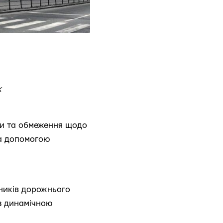
к
оги та обмеження щодо
за допомогою
сників дорожнього
із динамічною