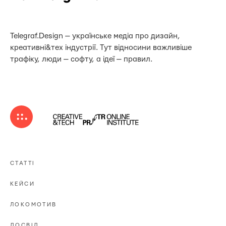
Telegraf.Design — українське медіа про дизайн,
креативні&тех індустрії. Тут відносини важливіше
трафіку, люди — софту, а ідеї — правил.
СТАТТІ
КЕЙСИ
ЛОКОМОТИВ
ДОСВІД