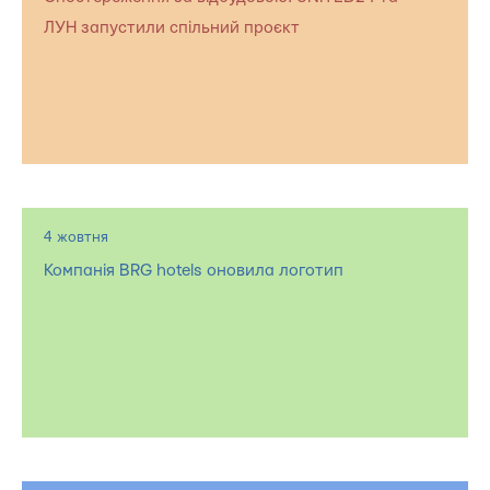
ЛУН запустили спільний проєкт
4 жовтня
Компанія BRG hotels оновила логотип