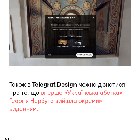
Також в
Telegraf.Design
можна дізнатися
про те, що
вперше «Українська абетка»
Георгія Нарбута вийшла окремим
виданням.