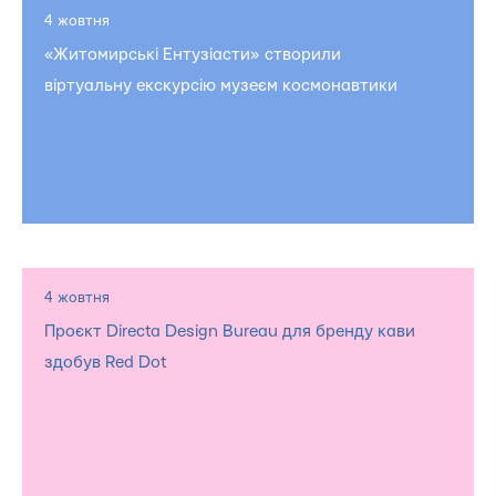
4 жовтня
«Житомирські Ентузіасти» створили
віртуальну екскурсію музеєм космонавтики
4 жовтня
Проєкт Directa Design Bureau для бренду кави
здобув Red Dot