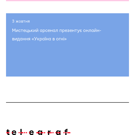
3 жовтня
Мистецький арсенал презентує онлайн-
видання «Україна в огні»