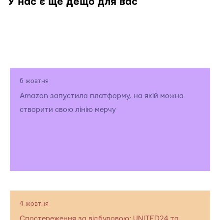
У нас є ще дещо для вас
6 жовтня
Amazon запустила платформу, на якій можна
створити свою лінію мерчу
4 жовтня
Спостереження за відбудовою: UNITED24 та