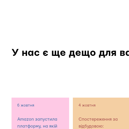
У нас є ще дещо для в
6 жовтня
4 жовтня
Amazon запустила
Спостереження за
платформу, на якій
відбудовою: