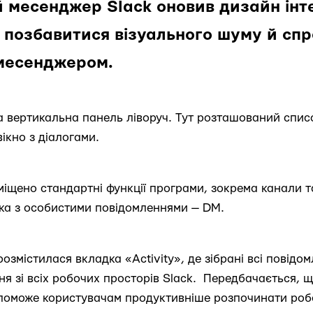
 месенджер Slack оновив дизайн інт
и позбавитися візуального шуму й сп
месенджером.
а вертикальна панель ліворуч. Тут розташований списо
вікно з діалогами.
міщено стандартні функції програми, зокрема канали т
ка з особистими повідомленнями — DM.
розмістилася вкладка «Activity», де зібрані всі повідо
ня зі всіх робочих просторів Slack. Передбачається, 
опоможе користувачам продуктивніше розпочинати роб