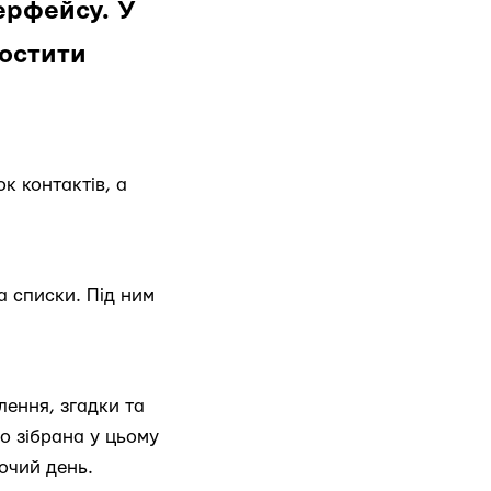
ерфейсу. У
ростити
к контактів, а
а списки. Під ним
млення, згадки та
що зібрана у цьому
очий день.