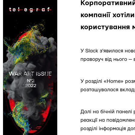
Корпоративний
компанії хотіл
користування 
У Slack з’явилася нов
праворуч від нього — 
У розділі «Home» роз
розташувалася вклад
Далі на бічній панелі 
реакції на повідомлен
розділі інформація д