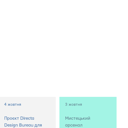
4 жовтня
3 жовтня
Проєкт Directa
Мистецький
Design Bureau для
арсенал