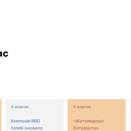
ас
4 жовтня
4 жовтня
Компанія BRG
«Житомирські
hotels оновила
Ентузіасти»