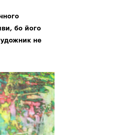
ічного
иви, бо його
художник не