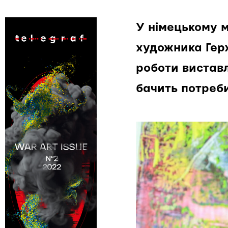
У німецькому м
художника Герх
роботи виставл
бачить потреби