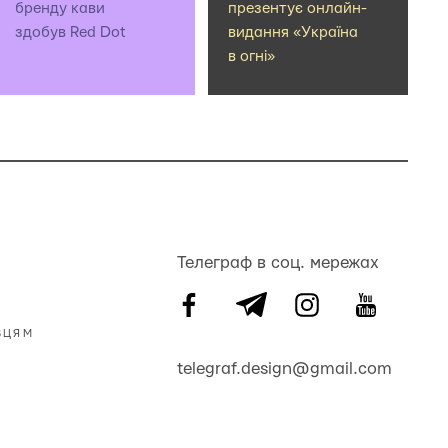
бренду кави
презентує онлайн-
здобув Red Dot
видання «Україна
в огні»
Телеграф в соц. мережах
ВЦЯМ
telegraf.design@gmail.com