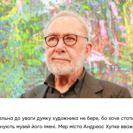
ельна до уваги думку художника не бере, бо хоче стат
снують музей його імені. Мер міста Андреас Хупке вва