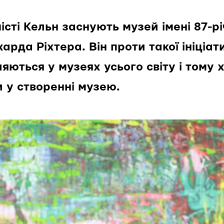
істі Кельн заснують музей імені 87-р
арда Ріхтера. Він проти такої ініціат
яються у музеях усього світу і тому 
 у створенні музею.