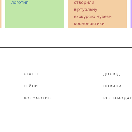
логотип
створили
віртуальну
екскурсію музеєм
космонавтики
СТАТТІ
ДОСВІД
КЕЙСИ
НОВИНИ
ЛОКОМОТИВ
РЕКЛАМОДА