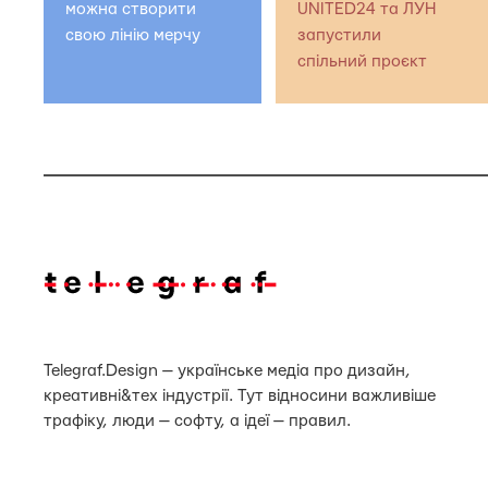
можна створити
UNITED24 та ЛУН
свою лінію мерчу
запустили
спільний проєкт
Telegraf.Design — українське медіа про дизайн,
креативні&тех індустрії. Тут відносини важливіше
трафіку, люди — софту, а ідеї — правил.