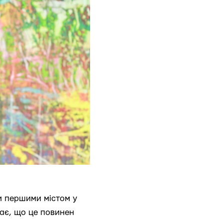
и першими містом у
жає, що це повинен