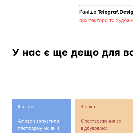
Раніше
Telegraf.Desi
архітектора та худож
У нас є ще дещо для в
6 жовтня
4 жовтня
Amazon запустила
Спостереження за
платформу, на якій
відбудовою: