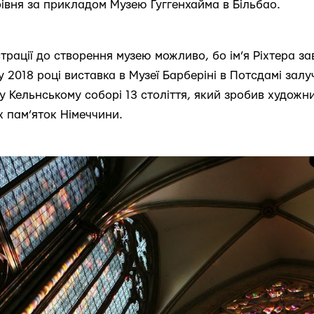
рівня за прикладом Музею Гуггенхайма в Більбао.
страції до створення музею можливо, бо ім’я Ріхтера з
у 2018 році виставка в Музеї Барберіні в Потсдамі зал
ж у Кельнському соборі 13 століття, який зробив худож
х пам’яток Німеччини.