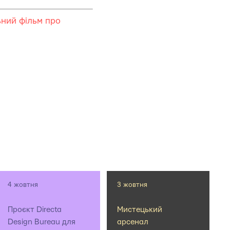
ьний фільм про
4 жовтня
3 жовтня
Проєкт Directa
Мистецький
Design Bureau для
арсенал