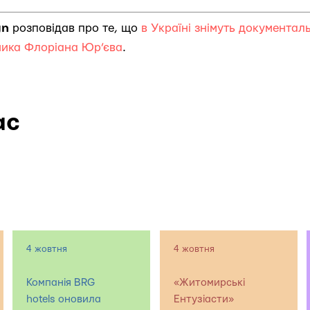
gn
розповідав про те, що
в Україні знімуть документал
ника Флоріана Юр’єва
.
ас
4 жовтня
4 жовтня
Компанія BRG
«Житомирські
hotels оновила
Ентузіасти»