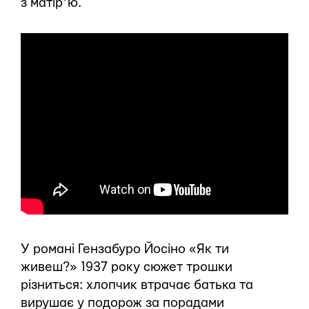
з матірʼю.
У романі Гензабуро Йосіно «Як ти
живеш?» 1937 року сюжет трошки
різниться: хлопчик втрачає батька та
вирушає у подорож за порадами