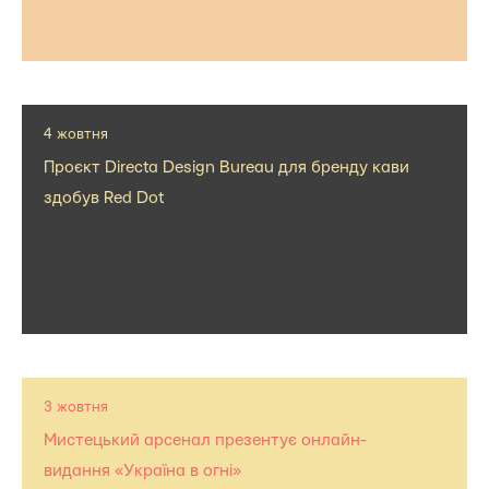
4 жовтня
Проєкт Directa Design Bureau для бренду кави
здобув Red Dot
3 жовтня
Мистецький арсенал презентує онлайн-
видання «Україна в огні»