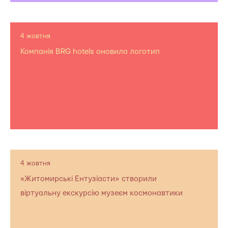
4 жовтня
Компанія BRG hotels оновила логотип
4 жовтня
«Житомирські Ентузіасти» створили
віртуальну екскурсію музеєм космонавтики