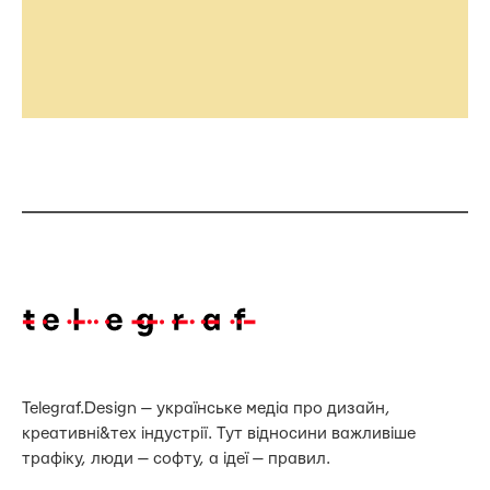
Telegraf.Design — українське медіа про дизайн,
креативні&тех індустрії. Тут відносини важливіше
трафіку, люди — софту, а ідеї — правил.