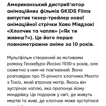
Американський дистрибʼютор
анімаційних фільмів GKIDS Films
випустив тизер-трейлер нової
анімаційної стрічки Хаяо Міядзакі
«Хлопчик та чапля» («Як ти
живеш?»). Це його перше
повнометражне аніме за 10 років.
Мультфільм створений за мотивами
роману Гензабуро Йосіно 1930-х років, але
сюжетно з ним не пов’язаний. Вона
розповідає про 15-річного хлопчика Махіто
з Токіо, який втрачає матір. Якось він
зустрічає чаплю, яка пропонує йому
мандрівку. Це подорож у світ, де живуть
мертві та живі, де хлопчик може зустрітися