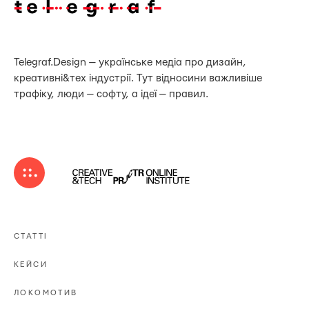
Telegraf.Design — українське медіа про дизайн,
креативні&тех індустрії. Тут відносини важливіше
трафіку, люди — софту, а ідеї — правил.
СТАТТІ
КЕЙСИ
ЛОКОМОТИВ