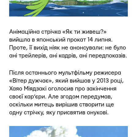
Анімаційна стрічка «Як ти живеш?»
вийшла в японський прокат 14 липня.
Проте, її вихід ніяк не анонсували: не було
ані трейлерів, ані кадрів, ані передпоказів.
Після останнього мультфільму режисера
«Вітер дужчає», який вийшов у 2013 році,
Хаяо Міядзакі оголосив про закінчення
своєї кар’єри. Але згодом передумав,
оскільки митець вирішив створити ще
одну стрічку, яку присвятив онукові.