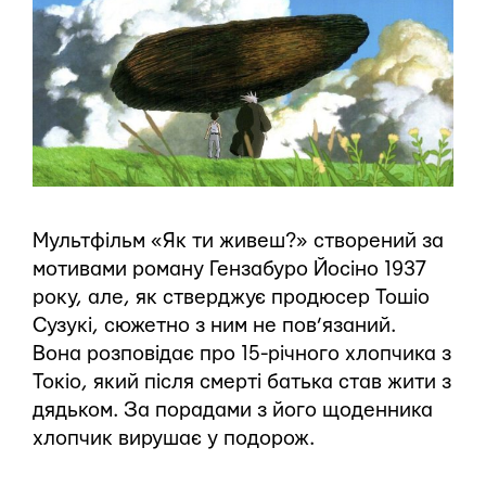
Мультфільм «Як ти живеш?» створений за
мотивами роману Гензабуро Йосіно 1937
року, але, як стверджує продюсер Тошіо
Сузукі, сюжетно з ним не пов’язаний.
Вона розповідає про 15-річного хлопчика з
Токіо, який після смерті батька став жити з
дядьком. За порадами з його щоденника
хлопчик вирушає у подорож.