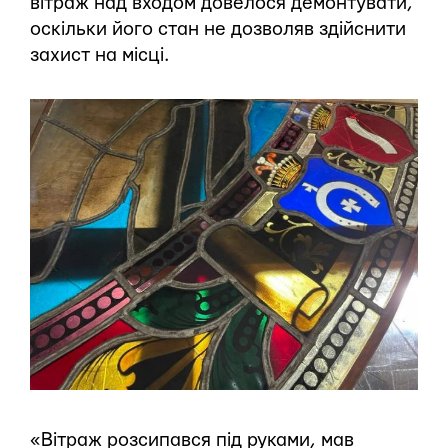
вітраж над входом довелося демонтувати,
оскільки його стан не дозволяв здійснити
захист на місці.
«Вітраж розсипався під руками, мав