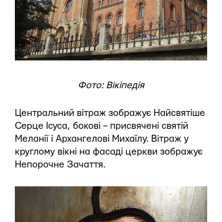
Фото: Вікіпедія
Центральний вітраж зображує Найсвятіше
Серце Ісуса, бокові – присвячені святій
Меланії і Архангелові Михаїлу. Вітраж у
круглому вікні на фасаді церкви зображує
Непорочне Зачаття.