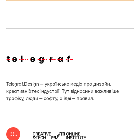
Telegraf.Design — українське медіа про дизайн,
креативні&тех індустрії. Тут відносини важливіше
трафіку, люди — софту, а ідеї — правил.