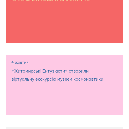
4 жовтня
«Житомирські Ентузіасти» створили
віртуальну екскурсію музеєм космонавтики