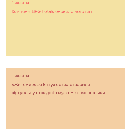
4 жовтня
Компанія BRG hotels оновила логотип
4 жовтня
«Житомирські Ентузіасти» створили
віртуальну екскурсію музеєм космонавтики