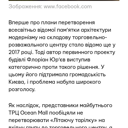
Зображення:
www.facebook.com
Вперше про плани перетворення
всесвітньо відомої пам’ятки архітектури
модернізму на складову торговельно-
розважального центру стало відомо ще у
2017 році. Тоді автор первинного проекту
будівлі Флоріан Юр’єв виступив
категорично проти такого рішення. У
цьому його підтримала громадськість
Києва, і проблема набула широкого
розголосу.
Як наслідок, представники майбутнього
ТРЦ Ocean Mall пообіцяли не
перетворювати «Літаючу тарілку» на
вхідну групу до торговельного центру, а