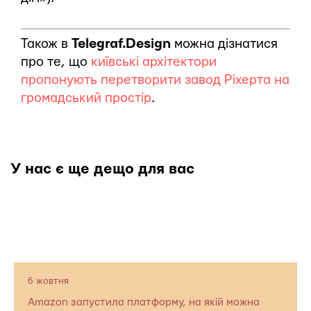
Також в
Telegraf.Design
можна дізнатися
про те, що
київські архітектори
пропонують перетворити завод Ріхерта на
громадський простір
.
У нас є ще дещо для вас
6 жовтня
Amazon запустила платформу, на якій можна