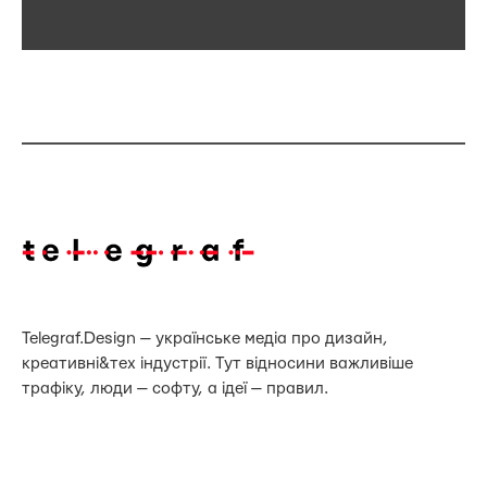
Telegraf.Design — українське медіа про дизайн,
креативні&тех індустрії. Тут відносини важливіше
трафіку, люди — софту, а ідеї — правил.