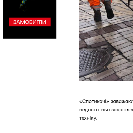
«Спотикачі» заважают
недостатньо закріпле
техніку.