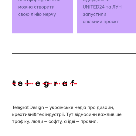
можна створити
UNITED24 та ЛУН
свою лінію мерчу
запустили
спільний проєкт
Telegraf.Design — українське медіа про дизайн,
креативні&тех індустрії. Тут відносини важливіше
трафіку, люди — софту, а ідеї — правил.