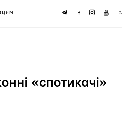
ВЦЯМ
онні «спотикачі»