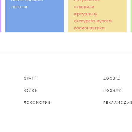
логотип
створили
віртуальну
екскурсію музеєм
космонавтики
СТАТТІ
ДОСВІД
КЕЙСИ
НОВИНИ
ЛОКОМОТИВ
РЕКЛАМОДА