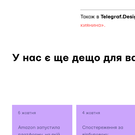
Також в
Telegraf.Des
киянина».
У нас є ще дещо для в
6 жовтня
4 жовтня
Amazon запустила
Спостереження за
платформу, на якій
відбудовою: