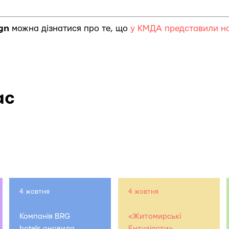
ign
можна дізнатися про те, що
у КМДА представили но
ас
4 жовтня
4 жовтня
Компанія BRG
«Житомирські
hotels оновила
Ентузіасти»