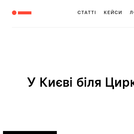
СТАТТІ
КЕЙСИ
Л
У Києві біля Ци