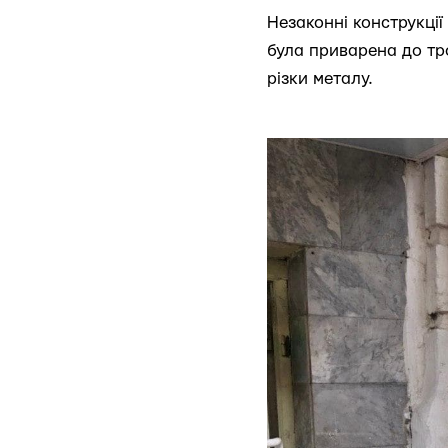
Незаконні конструкці
була приварена до тр
різки металу.