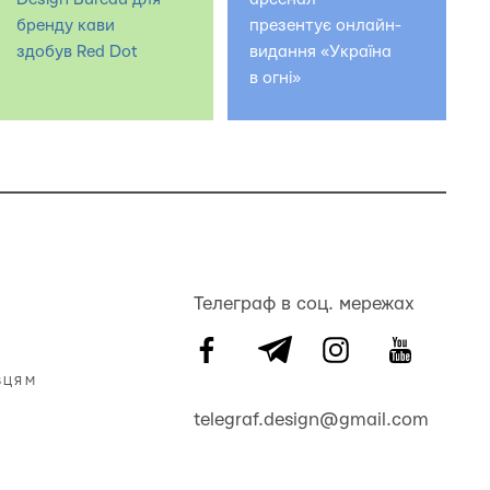
бренду кави
презентує онлайн-
здобув Red Dot
видання «Україна
в огні»
Телеграф в соц. мережах
ВЦЯМ
telegraf.design@gmail.com