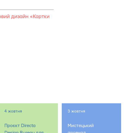
вий дизайн «Картки
4 жовтня
3 жовтня
Проєкт Directa
Мистецький
Design Bureau для
арсенал