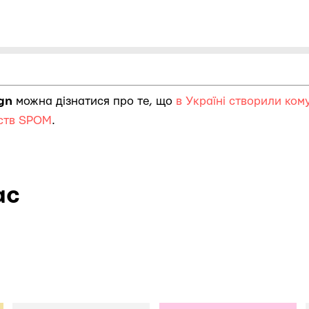
ign
можна дізнатися про те, що
в Україні створили ком
тств SPOM
.
ас