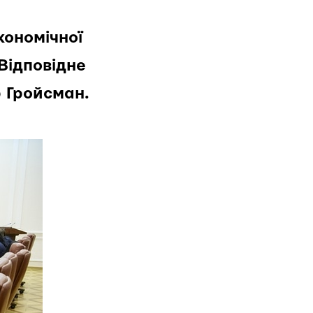
кономічної
 Відповідне
 Гройсман.