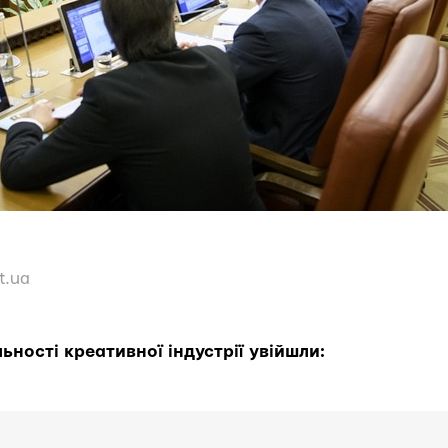
t.ua
ьності креативної індустрії увійшли: