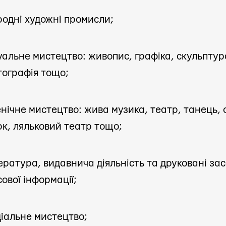
одні художні промисли;
уальне мистецтво: живопис, графіка, скульптур
тографія тощо;
нічне мистецтво: жива музика, театр, танець, 
к, ляльковий театр тощо;
ература, видавнича діяльність та друковані за
ової інформації;
іальне мистецтво;