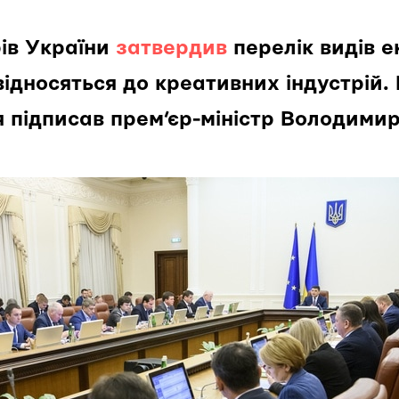
рів України
затвердив
перелік видів е
 відносяться до креативних індустрій.
 підписав прем’єр-міністр Володимир