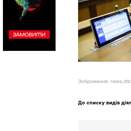
Зображення:
news.dtk
До списку видів діял