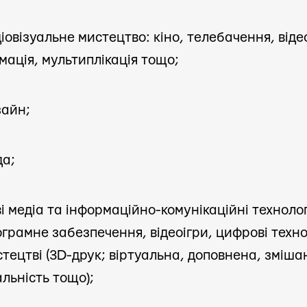
іовізуальне мистецтво: кіно, телебачення, віде
мація, мультиплікація тощо;
зайн;
да;
і медіа та інформаційно-комунікаційні технологі
грамне забезпечення, відеоігри, цифрові технол
тецтві (3D-друк; віртуальна, доповнена, зміша
льність тощо);