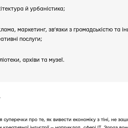
ітектура й урбаністика;
лама, маркетинг, зв’язки з громадськістю та ін
ативні послуги;
ліотеки, архіви та музеї.
?
я суперечки про те, як вивести економіку з тіні, не з
креативної індустрії — наприклад, сфері IT. Зараз вон