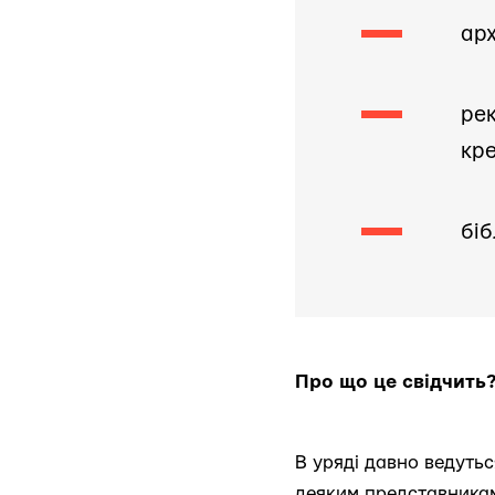
арх
рек
кре
біб
Про що це свідчить
В уряді давно ведутьс
деяким представникам 