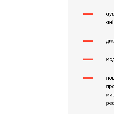
ауд
ані
ди
мо
нов
про
мис
реа