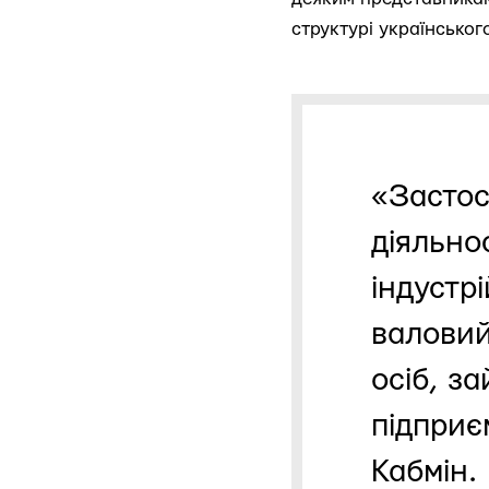
структурі українськог
«Застос
діяльно
індустр
валовий
осіб, за
підприє
Кабмін.