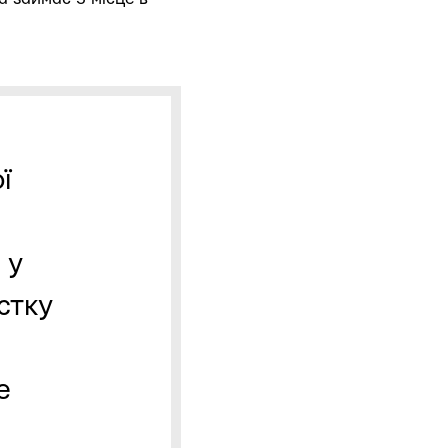
ї
 у
стку
е