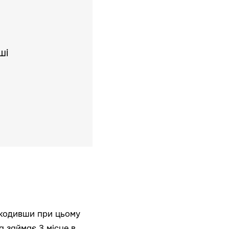
ші
ашкодивши при цьому
а займає 3 місце в