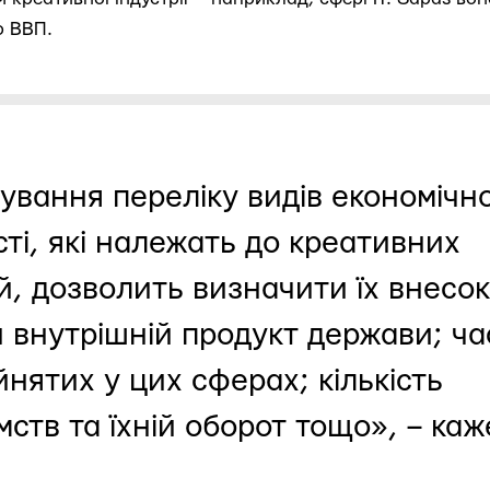
о ВВП.
ування переліку видів економічно
сті, які належать до креативних
ій, дозволить визначити їх внесок
 внутрішній продукт держави; ча
йнятих у цих сферах; кількість
мств та їхній оборот тощо», – каж