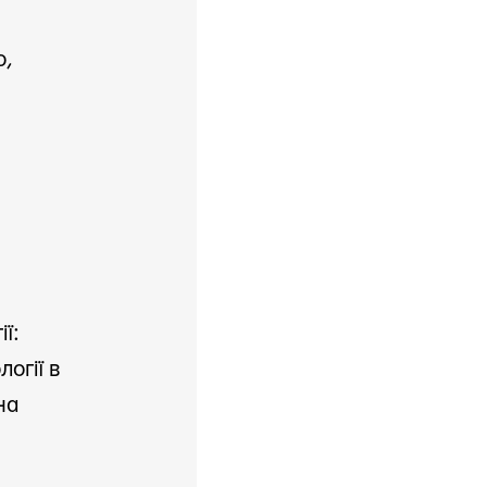
о,
ї:
огії в
на