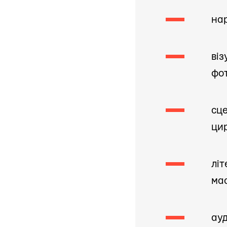
нар
віз
фо
сце
цир
літ
мас
ауд