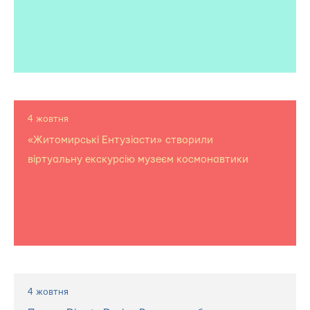
4 жовтня
«Житомирські Ентузіасти» створили
віртуальну екскурсію музеєм космонавтики
4 жовтня