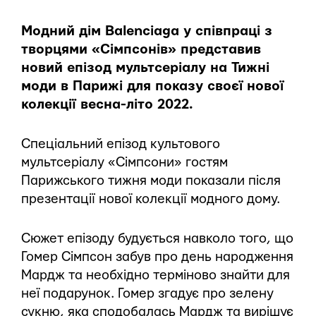
Модний дім Balenciaga у співпраці з
творцями «Сімпсонів» представив
новий епізод мультсеріалу на Тижні
моди в Парижі для показу своєї нової
колекції весна-літо 2022.
Спеціальний епізод культового
мультсеріалу «Сімпсони» гостям
Парижського тижня моди показали після
презентації нової колекції модного дому.
Сюжет епізоду будується навколо того, що
Гомер Сімпсон забув про день народження
Мардж та необхідно терміново знайти для
неї подарунок. Гомер згадує про зелену
сукню, яка сподобалась Мардж та вирішує