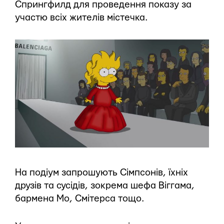
Спрингфилд для проведення показу за
участю всіх жителів містечка.
На подіум запрошують Сімпсонів, їхніх
друзів та сусідів, зокрема шефа Віггама,
бармена Мо, Смітерса тощо.