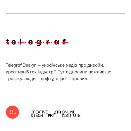
Telegraf.Design — українське медіа про дизайн,
креативні&тех індустрії. Тут відносини важливіше
трафіку, люди — софту, а ідеї — правил.