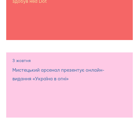
здобув Red Dot
3 жовтня
Мистецький арсенал презентує онлайн-
видання «Україна в огні»