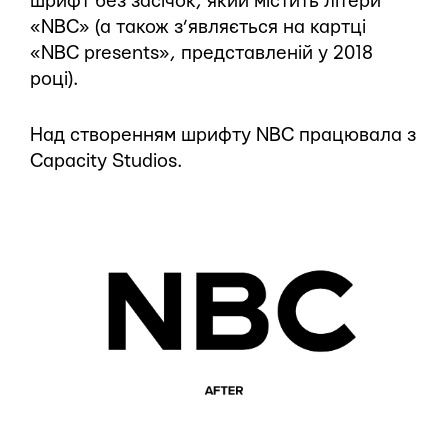
шрифт без засічок, який містить літери
«NBC» (а також з’являється на картці
«NBC presents», представленій у 2018
році).
Над створенням шрифту NBC працювала з
Capacity Studios.