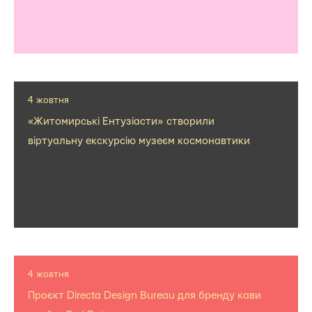
4 жовтня
«Житомирські Ентузіасти» створили
віртуальну екскурсію музеєм космонавтики
4 жовтня
Проєкт Directa Design Bureau для бренду кави