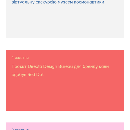
віртуальну екскурсію музеєм космонавтики
4 жовтня
Проєкт Directa Design Bureau для бренду кави
здобув Red Dot