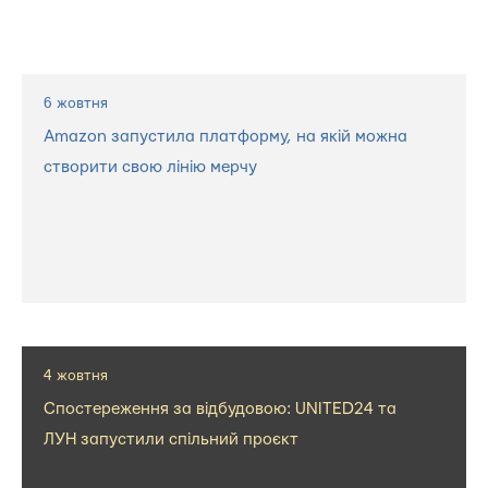
6 жовтня
Amazon запустила платформу, на якій можна
створити свою лінію мерчу
4 жовтня
Спостереження за відбудовою: UNITED24 та
ЛУН запустили спільний проєкт