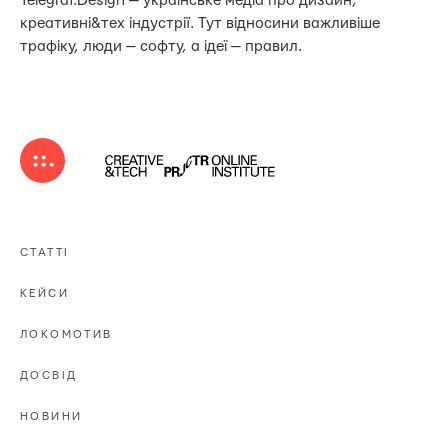
Telegraf.Design — українське медіа про дизайн,
креативні&тех індустрії. Тут відносини важливіше
трафіку, люди — софту, а ідеї — правил.
СТАТТІ
КЕЙСИ
ЛОКОМОТИВ
ДОСВІД
НОВИНИ